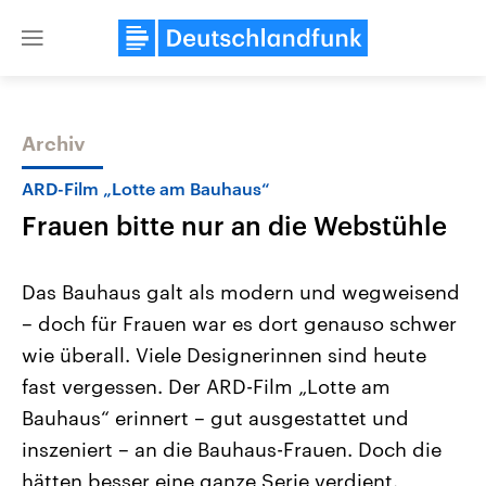
Close
menu
Archiv
Themen
ARD-Film „Lotte am Bauhaus“
Frauen bitte nur an die Webstühle
Das Bauhaus galt als modern und wegweisend
– doch für Frauen war es dort genauso schwer
wie überall. Viele Designerinnen sind heute
Landtagswahl Sachsen-Anhalt
USA
fast vergessen. Der ARD-Film „Lotte am
2026
Aktuelle Beiträge, Analys
Alle Informationen
Bauhaus“ erinnert – gut ausgestattet und
Hintergründe
Sachsen-Anhalt wählt am 6.
Wirtschaftlich und militäri
inszeniert – an die Bauhaus-Frauen. Doch die
September 2026 einen neuen
gehören die Vereinigten S
Landtag. Seit 2021 wird das
den mächtigsten Ländern 
hätten besser eine ganze Serie verdient.
Bundesland von einer Koalition aus
mit großem Einfluss auf d