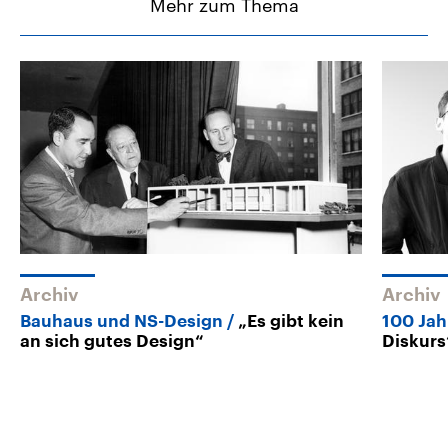
Mehr zum Thema
Archiv
Archiv
Bauhaus und NS-Design
„Es gibt kein
100 Jah
an sich gutes Design“
Diskurs