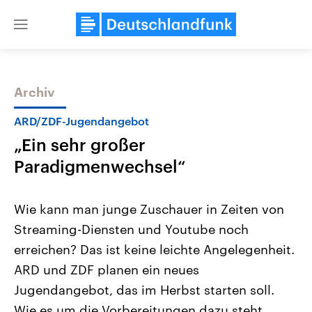
Close
menu
Archiv
Themen
ARD/ZDF-Jugendangebot
„Ein sehr großer
Paradigmenwechsel“
Wie kann man junge Zuschauer in Zeiten von
Streaming-Diensten und Youtube noch
Landtagswahl Sachsen-Anhalt
USA
erreichen? Das ist keine leichte Angelegenheit.
2026
Aktuelle Beiträge, Analys
Alle Informationen
Hintergründe
ARD und ZDF planen ein neues
Sachsen-Anhalt wählt am 6.
Wirtschaftlich und militäri
September 2026 einen neuen
gehören die Vereinigten S
Jugendangebot, das im Herbst starten soll.
Landtag. Seit 2021 wird das
den mächtigsten Ländern 
Wie es um die Vorbereitungen dazu steht,
Bundesland von einer Koalition aus
mit großem Einfluss auf d