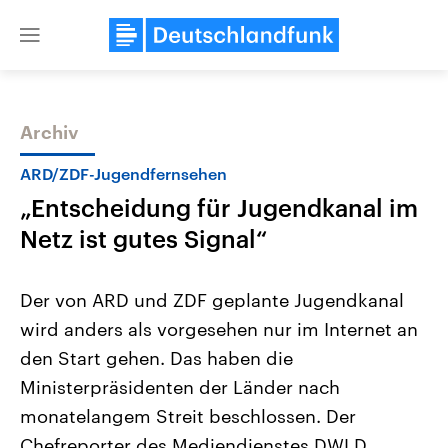
Close
menu
Archiv
Themen
ARD/ZDF-Jugendfernsehen
„Entscheidung für Jugendkanal im
Netz ist gutes Signal“
Der von ARD und ZDF geplante Jugendkanal
wird anders als vorgesehen nur im Internet an
Landtagswahl Sachsen-Anhalt
USA
den Start gehen. Das haben die
2026
Aktuelle Beiträge, Analys
Alle Informationen
Hintergründe
Ministerpräsidenten der Länder nach
Sachsen-Anhalt wählt am 6.
Wirtschaftlich und militäri
September 2026 einen neuen
gehören die Vereinigten S
monatelangem Streit beschlossen. Der
Landtag. Seit 2021 wird das
den mächtigsten Ländern 
Chefreporter des Mediendienstes DWLD,
Bundesland von einer Koalition aus
mit großem Einfluss auf d