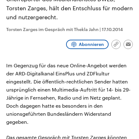
CDU, SPD und FDP regiert.-
aktuelle Weltgeschehen.
Torsten Zarges, hält den Entschluss für modern
Umfragen, Prognosen,
Wahlprogramme, aktuelle Berichte
und nutzergerecht.
Sendungen
Programm
Podcasts
und Hintergründe zu den Parteien
und Kandidaten der anstehenden
Wahl.
Torsten Zarges im Gespräch mit Thekla Jahn
|
17.10.2014
Audio-Archiv
Abonnieren
Link
Emai
kopieren/te
Im Gegenzug für das neue Online-Angebot werden
der ARD-Digitalkanal EinsPlus und ZDFkultur
eingestellt. Die öffentlich-rechtlichen Sender hatten
ursprünglich einen Multimedia-Auftritt für 14- bis 29-
Jährige in Fernsehen, Radio und im Netz geplant.
Doch dagegen hatte es besonders in den
unionsgeführten Bundesländern Widerstand
gegeben.
Das gesamte Gespräch mit Torsten Zarges könnten