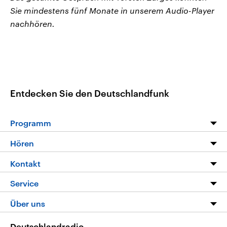
Sie mindestens fünf Monate in unserem Audio-Player
nachhören.
Entdecken Sie den Deutschlandfunk
Programm
Programm
Hören
Alle Sendungen
Livestream
Kontakt
Die Nachrichten
Audios
Hörerservice
Service
Nachrichtenleicht
Podcasts
Social Media
FAQ
Über uns
Neue Beiträge auf dlf.de
Deutschlandfunk App
Newsletter
Deutschlandradio
Themen-Schwerpunkte
Nachrichten App
Deutschlandradio