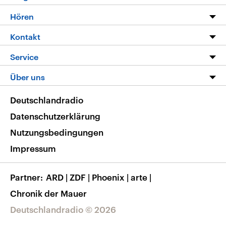
Programm
Hören
Alle Sendungen
Livestream
Kontakt
Die Nachrichten
Audios
Hörerservice
Service
Nachrichtenleicht
Podcasts
Social Media
FAQ
Über uns
Neue Beiträge auf dlf.de
Deutschlandfunk App
Newsletter
Deutschlandradio
Themen-Schwerpunkte
Nachrichten App
Deutschlandradio
Veranstaltungen
Presse
Frequenzen
Datenschutzerklärung
Musikliste
Ausbildung und Karriere
Nutzungsbedingungen
RSS
Transparenz
Impressum
Korrekturen
Barrierefreiheit
Partner
ARD
|
ZDF
|
Phoenix
|
arte
|
Chronik der Mauer
Deutschlandradio © 2026