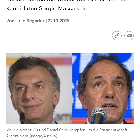
CDU, SPD und FDP regiert.-
aktuelle Weltgeschehen.
Kandidaten Sergio Massa sein.
Umfragen, Prognosen,
Wahlprogramme, aktuelle Berichte
Sendungen
Programm
Podcasts
und Hintergründe zu den Parteien
Von Julio Segador
|
27.10.2015
und Kandidaten der anstehenden
Wahl.
Audio-Archiv
Link
Emai
kopieren/te
Mauricio Macri (l.) und Daniel Scioli kämpfen um die Präsidentschaft
Argentiniens (imago/Xinhua)