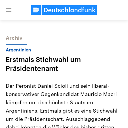
Close
menu
Archiv
Themen
Argentinien
Erstmals Stichwahl um
Präsidentenamt
Der Peronist Daniel Scioli und sein liberal-
konservativer Gegenkandidat Mauricio Macri
Landtagswahl Sachsen-Anhalt
USA
kämpfen um das höchste Staatsamt
2026
Aktuelle Beiträge, Analys
Alle Informationen
Hintergründe
Argentiniens. Erstmals gibt es eine Stichwahl
Sachsen-Anhalt wählt am 6.
Wirtschaftlich und militäri
September 2026 einen neuen
gehören die Vereinigten S
um die Präsidentschaft. Ausschlaggebend
Landtag. Seit 2021 wird das
den mächtigsten Ländern 
dabei könnten die Wähler des bisher dritten
Bundesland von einer Koalition aus
mit großem Einfluss auf d