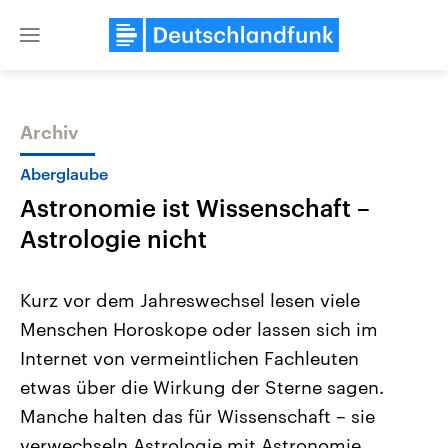
Close
menu
Archiv
Themen
Aberglaube
Astronomie ist Wissenschaft –
Astrologie nicht
Kurz vor dem Jahreswechsel lesen viele
Menschen Horoskope oder lassen sich im
USA
Nahostkonflikt
Internet von vermeintlichen Fachleuten
Aktuelle Beiträge, Analysen und
Aktuelle Lage und Hinter
Der Überfall der palästine
Hintergründe
etwas über die Wirkung der Sterne sagen.
Wirtschaftlich und militärisch
Terrororganisation Hamas
gehören die Vereinigten Staaten zu
Oktober 2023 auf Israel ha
Manche halten das für Wissenschaft – sie
den mächtigsten Ländern der Erde,
Region wieder die Gewalt 
verwechseln Astrologie mit Astronomie.
mit großem Einfluss auf das
Israel möchte die Hamas z