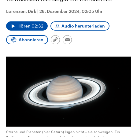
aktuelle Weltgeschehen.
Diese wird wie die Hisboll
Libanon vom Iran unterstüt
Lorenzen, Dirk
|
28. Dezember 2024, 02:05 Uhr
Sendungen
Programm
Podcasts
Hören
02:32
Audio herunterladen
Audio-Archiv
Abonnieren
Link
Email
kopieren/teilen
Sterne und Planeten (hier Saturn) lügen nicht – sie schweigen. Ein