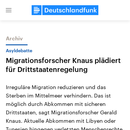
Close
menu
Archiv
Themen
Asyldebatte
Migrationsforscher Knaus plädiert
für Drittstaatenregelung
Irreguläre Migration reduzieren und das
Sterben im Mittelmeer verhindern. Das ist
Landtagswahl Sachsen-Anhalt
USA
möglich durch Abkommen mit sicheren
2026
Aktuelle Beiträge, Analys
Alle Informationen
Hintergründe
Drittstaaten, sagt Migrationsforscher Gerald
Sachsen-Anhalt wählt am 6.
Wirtschaftlich und militäri
September 2026 einen neuen
gehören die Vereinigten S
Knaus. Aktuelle Abkommen mit Libyen oder
Landtag. Seit 2021 wird das
den mächtigsten Ländern 
Tunesien hingegen verletzten Menschenrechte.
Bundesland von einer Koalition aus
mit großem Einfluss auf d