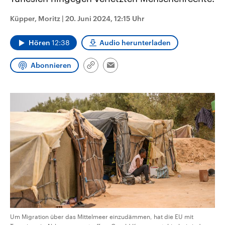
CDU, SPD und FDP regiert.-
aktuelle Weltgeschehen.
Umfragen, Prognosen,
Küpper, Moritz
|
20. Juni 2024, 12:15 Uhr
Wahlprogramme, aktuelle Berichte
Sendungen
Programm
Podcasts
und Hintergründe zu den Parteien
und Kandidaten der anstehenden
Hören
12:38
Audio herunterladen
Wahl.
Audio-Archiv
Abonnieren
Link
Email
kopieren/teilen
Um Migration über das Mittelmeer einzudämmen, hat die EU mit