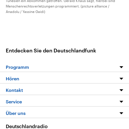
Tunesien ein Abkommen getroffen. Gerald Knaus sagt, hierbei sind
Menschenrechtsverletzungen programmiert. (picture alliance /
Anadolu / Yassine Gaidi)
Entdecken Sie den Deutschlandfunk
Programm
Programm
Hören
Alle Sendungen
Livestream
Kontakt
Die Nachrichten
Audios
Hörerservice
Service
Nachrichtenleicht
Podcasts
Social Media
FAQ
Über uns
Neue Beiträge auf dlf.de
Deutschlandfunk App
Newsletter
Deutschlandradio
Themen-Schwerpunkte
Nachrichten App
Deutschlandradio