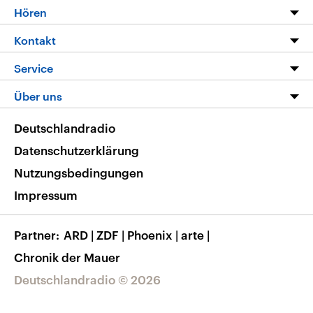
Programm
Hören
Alle Sendungen
Livestream
Kontakt
Die Nachrichten
Audios
Hörerservice
Service
Nachrichtenleicht
Podcasts
Social Media
FAQ
Über uns
Neue Beiträge auf dlf.de
Deutschlandfunk App
Newsletter
Deutschlandradio
Themen-Schwerpunkte
Nachrichten App
Deutschlandradio
Veranstaltungen
Presse
Frequenzen
Datenschutzerklärung
Musikliste
Ausbildung und Karriere
Nutzungsbedingungen
RSS
Transparenz
Impressum
Korrekturen
Barrierefreiheit
Partner
ARD
|
ZDF
|
Phoenix
|
arte
|
Chronik der Mauer
Deutschlandradio © 2026