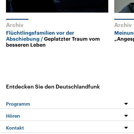
Archiv
Archiv
Flüchtlingsfamilien vor der
Meinung
Abschiebung
Geplatzter Traum vom
„Anges
besseren Leben
Entdecken Sie den Deutschlandfunk
Programm
Programm
Hören
Alle Sendungen
Livestream
Kontakt
Die Nachrichten