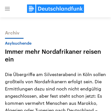
Close
menu
Archiv
Themen
Asylsuchende
Immer mehr Nordafrikaner reisen
ein
Die Übergriffe am Silvesterabend in Köln sollen
großteils von Nordafrikanern erfolgt sein. Die
Landtagswahl Sachsen-Anhalt
USA
Ermittlungen dazu sind noch nicht endgültig
2026
Aktuelle Beiträge, Analys
Alle Informationen
Hintergründe
angeschlossen, aber fest steht schon jetzt: Es
Sachsen-Anhalt wählt am 6.
Wirtschaftlich und militäri
September 2026 einen neuen
gehören die Vereinigten S
kommen vermehrt Menschen aus Marokko,
Landtag. Seit 2021 wird das
den mächtigsten Ländern 
Algerien oder Tunesien nach Deutschland –
Bundesland von einer Koalition aus
mit großem Einfluss auf d