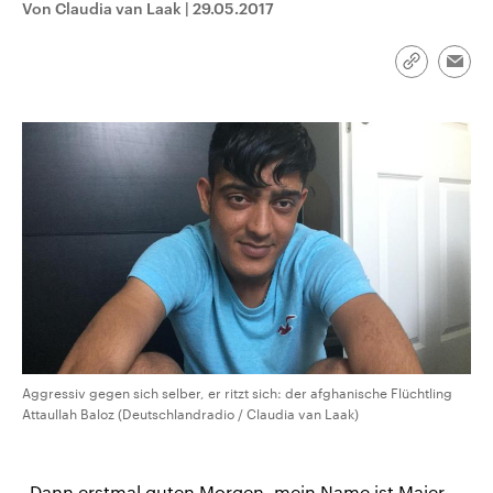
Von Claudia van Laak
|
29.05.2017
CDU, SPD und FDP regiert.-
aktuelle Weltgeschehen.
Umfragen, Prognosen,
Wahlprogramme, aktuelle Berichte
Sendungen
Programm
Podcasts
und Hintergründe zu den Parteien
Link
Emai
und Kandidaten der anstehenden
kopieren/te
Wahl.
Audio-Archiv
Aggressiv gegen sich selber, er ritzt sich: der afghanische Flüchtling
Attaullah Baloz (Deutschlandradio / Claudia van Laak)
„Dann erstmal guten Morgen, mein Name ist Maier,