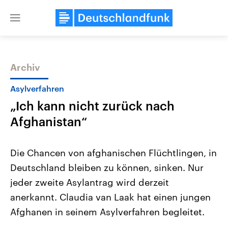
Close
menu
Archiv
Themen
Asylverfahren
„Ich kann nicht zurück nach
Afghanistan“
Die Chancen von afghanischen Flüchtlingen, in
Deutschland bleiben zu können, sinken. Nur
Landtagswahl Sachsen-Anhalt
USA
jeder zweite Asylantrag wird derzeit
2026
Aktuelle Beiträge, Analys
Alle Informationen
Hintergründe
anerkannt. Claudia van Laak hat einen jungen
Sachsen-Anhalt wählt am 6.
Wirtschaftlich und militäri
September 2026 einen neuen
gehören die Vereinigten S
Afghanen in seinem Asylverfahren begleitet.
Landtag. Seit 2021 wird das
den mächtigsten Ländern 
Bundesland von einer Koalition aus
mit großem Einfluss auf d