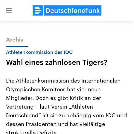
Close
menu
Archiv
Themen
Athletenkommission des IOC
Wahl eines zahnlosen Tigers?
Die Athletenkommission des Internationalen
Olympischen Komitees hat vier neue
Mitglieder. Doch es gibt Kritik an der
Landtagswahl Sachsen-Anhalt
USA
Vertretung – laut Verein „Athleten
2026
Aktuelle Beiträge, Analys
Alle Informationen
Deutschland“ ist sie zu abhängig vom IOC und
Hintergründe
Sachsen-Anhalt wählt am 6.
Wirtschaftlich und militäri
dessen Präsidenten und hat vielfältige
September 2026 einen neuen
gehören die Vereinigten S
Landtag. Seit 2021 wird das
den mächtigsten Ländern 
strukturelle Defizite.
Bundesland von einer Koalition aus
mit großem Einfluss auf d