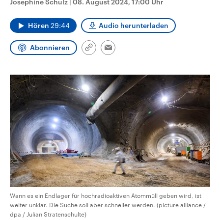
Josephine Schulz
|
08. August 2024, 17:00 Uhr
CDU, SPD und FDP regiert.-
aktuelle Weltgeschehen.
Umfragen, Prognosen,
Wahlprogramme, aktuelle Berichte
Hören
29:44
Audio herunterladen
Sendungen
Programm
Podcasts
und Hintergründe zu den Parteien
und Kandidaten der anstehenden
Wahl.
Abonnieren
Link
Email
Audio-Archiv
kopieren/teilen
Wann es ein Endlager für hochradioaktiven Atommüll geben wird, ist
weiter unklar. Die Suche soll aber schneller werden. (picture alliance /
dpa / Julian Stratenschulte)