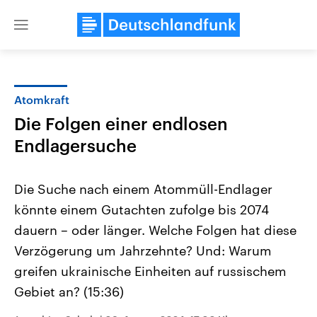
Close
menu
Atomkraft
Themen
Die Folgen einer endlosen
Endlagersuche
Die Suche nach einem Atommüll-Endlager
könnte einem Gutachten zufolge bis 2074
dauern – oder länger. Welche Folgen hat diese
Landtagswahl Sachsen-Anhalt
USA
Verzögerung um Jahrzehnte? Und: Warum
2026
Aktuelle Beiträge, Analys
greifen ukrainische Einheiten auf russischem
Alle Informationen
Hintergründe
Sachsen-Anhalt wählt am 6.
Wirtschaftlich und militäri
Gebiet an? (15:36)
September 2026 einen neuen
gehören die Vereinigten S
Landtag. Seit 2021 wird das
den mächtigsten Ländern 
Bundesland von einer Koalition aus
mit großem Einfluss auf d