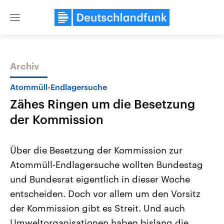
Close
menu
Archiv
Themen
Atommüll-Endlagersuche
Zähes Ringen um die Besetzung
der Kommission
Über die Besetzung der Kommission zur
Atommüll-Endlagersuche wollten Bundestag
Landtagswahl Sachsen-Anhalt
USA
und Bundesrat eigentlich in dieser Woche
2026
Aktuelle Beiträge, Analys
Alle Informationen
Hintergründe
entscheiden. Doch vor allem um den Vorsitz
Sachsen-Anhalt wählt am 6.
Wirtschaftlich und militäri
September 2026 einen neuen
gehören die Vereinigten S
der Kommission gibt es Streit. Und auch
Landtag. Seit 2021 wird das
den mächtigsten Ländern 
Umweltorganisationen haben bislang die
Bundesland von einer Koalition aus
mit großem Einfluss auf d