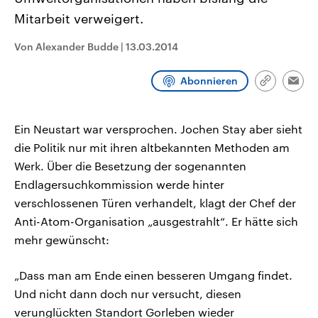
CDU, SPD und FDP regiert.-
aktuelle Weltgeschehen.
Mitarbeit verweigert.
Umfragen, Prognosen,
Wahlprogramme, aktuelle Berichte
Sendungen
Programm
Podcasts
und Hintergründe zu den Parteien
Von Alexander Budde
|
13.03.2014
und Kandidaten der anstehenden
Wahl.
Audio-Archiv
Abonnieren
Link
Emai
kopieren/te
Ein Neustart war versprochen. Jochen Stay aber sieht
die Politik nur mit ihren altbekannten Methoden am
Werk. Über die Besetzung der sogenannten
Endlagersuchkommission werde hinter
verschlossenen Türen verhandelt, klagt der Chef der
Anti-Atom-Organisation „ausgestrahlt“. Er hätte sich
mehr gewünscht:
„Dass man am Ende einen besseren Umgang findet.
Und nicht dann doch nur versucht, diesen
verunglückten Standort Gorleben wieder