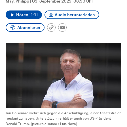
May, Philipp
|
03. September 2025, 06:50 Uhr
CDU, SPD und FDP regiert.-
aktuelle Weltgeschehen.
Umfragen, Prognosen,
Wahlprogramme, aktuelle Berichte
Hören
11:31
Audio herunterladen
Sendungen
Programm
Podcasts
und Hintergründe zu den Parteien
und Kandidaten der anstehenden
Wahl.
Abonnieren
Link
Email
Audio-Archiv
kopieren/teilen
Jair Bolsonaro wehrt sich gegen die Anschuldigung, einen Staatsstreich
geplant zu haben. Unterstützung erhält er auch von US-Präsident
Donald Trump. (picture alliance / Luis Nova)