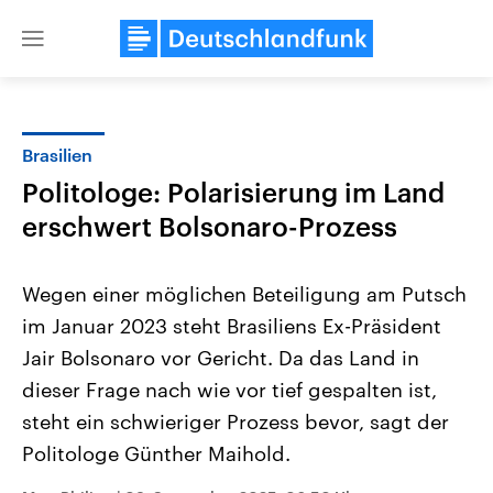
Close
menu
Brasilien
Themen
Politologe: Polarisierung im Land
erschwert Bolsonaro-Prozess
Wegen einer möglichen Beteiligung am Putsch
im Januar 2023 steht Brasiliens Ex-Präsident
Jair Bolsonaro vor Gericht. Da das Land in
Landtagswahl Sachsen-Anhalt
USA
dieser Frage nach wie vor tief gespalten ist,
2026
Aktuelle Beiträge, Analys
steht ein schwieriger Prozess bevor, sagt der
Alle Informationen
Hintergründe
Sachsen-Anhalt wählt am 6.
Wirtschaftlich und militäri
Politologe Günther Maihold.
September 2026 einen neuen
gehören die Vereinigten S
Landtag. Seit 2021 wird das
den mächtigsten Ländern 
Bundesland von einer Koalition aus
mit großem Einfluss auf d