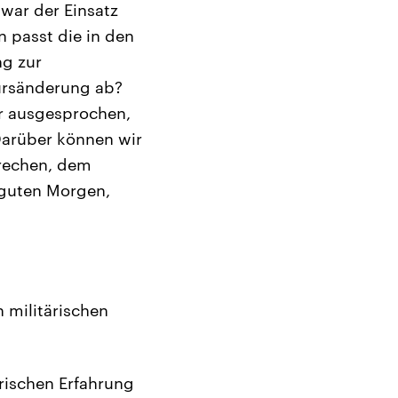
war der Einsatz
n passt die in den
ng zur
Kursänderung ab?
ür ausgesprochen,
Darüber können wir
prechen, dem
 guten Morgen,
n militärischen
orischen Erfahrung