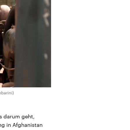
mbarini)
es darum geht,
ng in Afghanistan