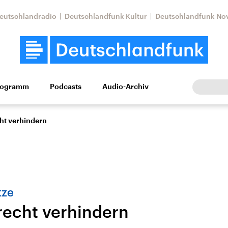
eutschlandradio
Deutschlandfunk Kultur
Deutschlandfunk No
rogramm
Podcasts
Audio-Archiv
Wirtschaft
Wissen
Kultur
Europa
Gesellschaf
ht verhindern
tze
echt verhindern
Nahostkonflikt
Iran
le Beiträge,
Aktuelle Lage und
Aktuelle Lage und