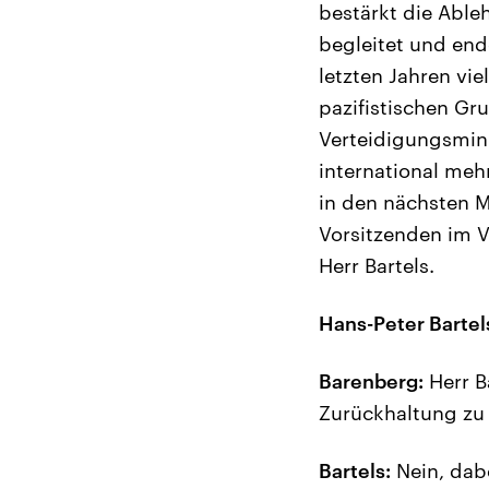
bestärkt die Abl
begleitet und end
letzten Jahren vi
pazifistischen Gr
Verteidigungsmini
international meh
in den nächsten M
Vorsitzenden im 
Herr Bartels.
Hans-Peter Bartel
Barenberg:
Herr Ba
Zurückhaltung zu 
Bartels:
Nein, dabe