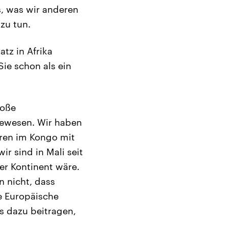
s, was wir anderen
zu tun.
tz in Afrika
ie schon als ein
roße
 gewesen. Wir haben
aren im Kongo mit
ir sind in Mali seit
uer Kontinent wäre.
n nicht, dass
e Europäische
s dazu beitragen,