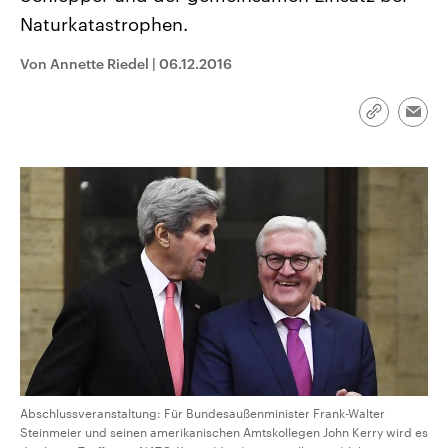
CDU, SPD und FDP regiert.-
aktuelle Weltgeschehen.
Naturkatastrophen.
Umfragen, Prognosen,
Wahlprogramme, aktuelle Berichte
Sendungen
Programm
Podcasts
und Hintergründe zu den Parteien
Von Annette Riedel
|
06.12.2016
und Kandidaten der anstehenden
Wahl.
Audio-Archiv
Link
Emai
kopieren/te
Abschlussveranstaltung: Für Bundesaußenminister Frank-Walter
Steinmeier und seinen amerikanischen Amtskollegen John Kerry wird es