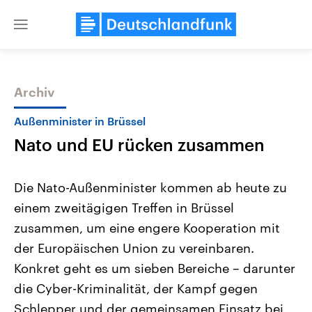
Close
menu
Archiv
Themen
Außenminister in Brüssel
Nato und EU rücken zusammen
Die Nato-Außenminister kommen ab heute zu
einem zweitägigen Treffen in Brüssel
zusammen, um eine engere Kooperation mit
Landtagswahl Sachsen-Anhalt
USA
der Europäischen Union zu vereinbaren.
2026
Aktuelle Beiträge, Analys
Alle Informationen
Konkret geht es um sieben Bereiche – darunter
Hintergründe
Sachsen-Anhalt wählt am 6.
Wirtschaftlich und militäri
die Cyber-Kriminalität, der Kampf gegen
September 2026 einen neuen
gehören die Vereinigten S
Landtag. Seit 2021 wird das
den mächtigsten Ländern 
Schlepper und der gemeinsamen Einsatz bei
Bundesland von einer Koalition aus
mit großem Einfluss auf d