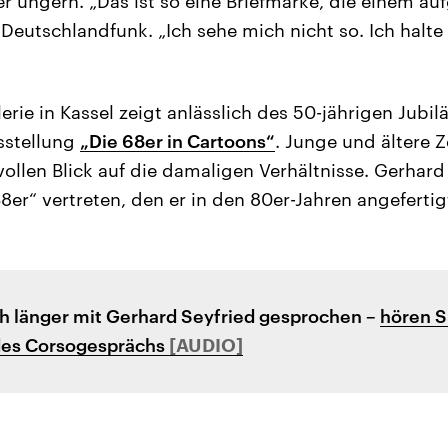
r ungern. „Das ist so eine Briefmarke, die einem au
Deutschlandfunk. „Ich sehe mich nicht so. Ich halte 
erie in Kassel zeigt anlässlich des 50-jährigen Jubi
sstellung
„Die 68er in Cartoons“
. Junge und ältere 
ollen Blick auf die damaligen Verhältnisse. Gerhard 
er“ vertreten, den er in den 80er-Jahren angefertig
h länger mit Gerhard Seyfried gesprochen –
hören Si
des Corsogesprächs