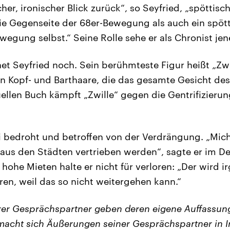
scher, ironischer Blick zurück“, so Seyfried, „spöttis
ie Gegenseite der 68er-Bewegung als auch ein spötti
egung selbst.“ Seine Rolle sehe er als Chronist jen
et Seyfried noch. Sein berühmteste Figur heißt „Zwi
 Kopf- und Barthaare, die das gesamte Gesicht des
llen Buch kämpft „Zwille“ gegen die Gentrifizierung
ei bedroht und betroffen von der Verdrängung. „Mich
e aus den Städten vertrieben werden“, sagte er im D
ohe Mieten halte er nicht für verloren: „Der wird 
ren, weil das so nicht weitergehen kann.“
er Gesprächspartner geben deren eigene Auffassung
acht sich Äußerungen seiner Gesprächspartner in I