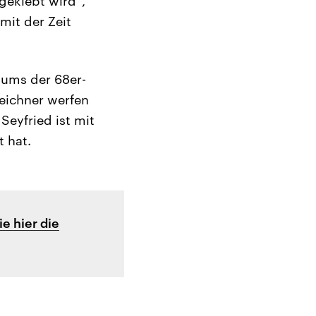
fgeklebt wird“,
mit der Zeit
läums der 68er-
Zeichner werfen
Seyfried ist mit
t hat.
e hier die