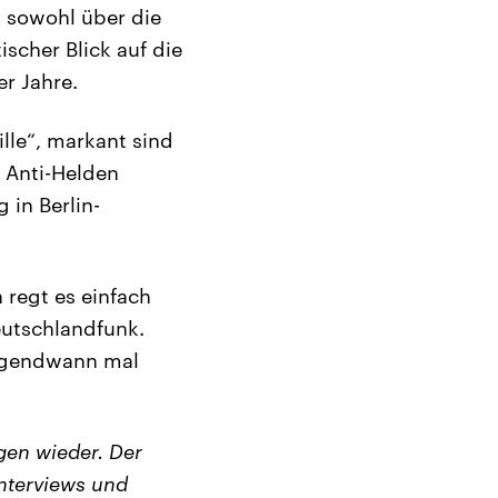
ch sowohl über die
scher Blick auf die
er Jahre.
lle“, markant sind
 Anti-Helden
 in Berlin-
 regt es einfach
eutschlandfunk.
irgendwann mal
en wieder. Der
nterviews und