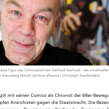
mteste Figur des Comiczeichners Gerhard Seyfried – die im aktuell
in-Kreuzberg kämpft (picture alliance / Christoph Soeder/dpa)
gilt mit seinen Comics als Chronist der 68er-Bewegu
fen Anarchisten gegen die Staatsmacht. Die Bezei