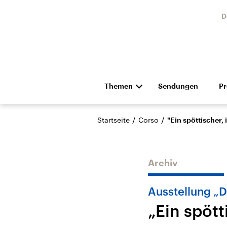
D
Themen
Sendungen
P
Die Nachrichten
Politik
/
/
Startseite
Corso
"Ein spöttischer,
Hörspiel und Feature
Musik
Archiv
Ausstellung „D
„Ein spött
Landtagswahl Sachsen-
USA
Anhalt 2026
Aktuel