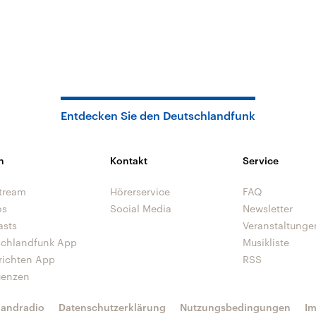
Entdecken Sie den Deutschlandfunk
n
Kontakt
Service
tream
Hörerservice
FAQ
os
Social Media
Newsletter
asts
Veranstaltunge
schlandfunk App
Musikliste
richten App
RSS
uenzen
landradio
Datenschutzerklärung
Nutzungsbedingungen
I