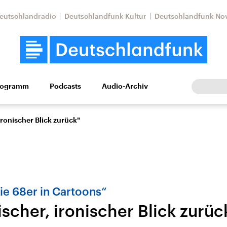
eutschlandradio
Deutschlandfunk Kultur
Deutschlandfunk No
rogramm
Podcasts
Audio-Archiv
Wirtschaft
Wissen
Kultur
Europa
Gesellschaf
 ironischer Blick zurück"
ie 68er in Cartoons“
ischer, ironischer Blick zurüc
Nahostkonflikt
Iran
le Beiträge,
Aktuelle Lage und
Aktuelle Lage und