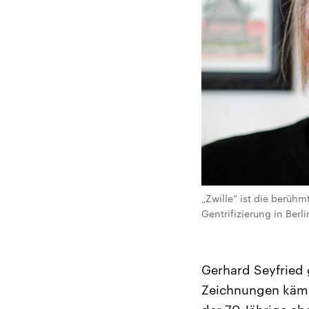
„Zwille“ ist die berüh
Gentrifizierung in Berl
Gerhard Seyfried 
Zeichnungen kämp