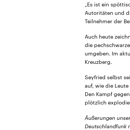
„Es ist ein spötti
Autoritäten und d
Teilnehmer der Bew
Auch heute zeichn
die pechschwarzen
umgeben. Im aktue
Kreuzberg.
Seyfried selbst s
auf, wie die Leut
Den Kampf gegen h
plötzlich explodie
Äußerungen unser
Deutschlandfunk m