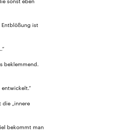
ie sonst eben
 Entblößung ist
…“
bis beklemmend.
 entwickelt.“
 die „innere
piel bekommt man