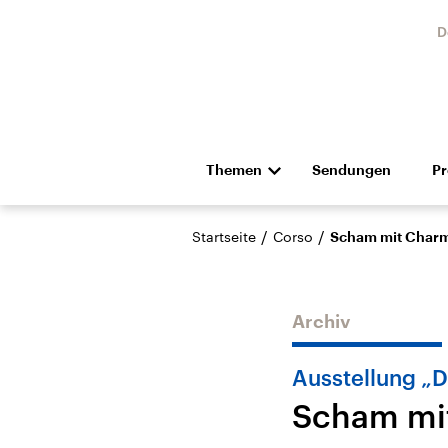
D
Themen
Sendungen
P
Die Nachrichten
Politik
/
/
Startseite
Corso
Scham mit Char
Hörspiel und Feature
Musik
Archiv
Ausstellung „D
Scham mi
Landtagswahl Sachsen-
USA
Anhalt 2026
Aktuel