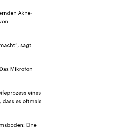
ternden Akne-
 von
smacht“, sagt
 Das Mikrofon
ifeprozess eines
 dass es oftmals
umsboden: Eine