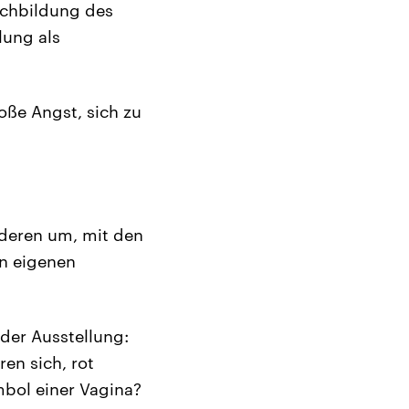
achbildung des
llung als
oße Angst, sich zu
deren um, mit den
n eigenen
der Ausstellung:
en sich, rot
bol einer Vagina?