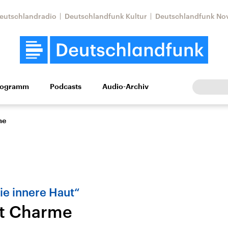
eutschlandradio
Deutschlandfunk Kultur
Deutschlandfunk No
rogramm
Podcasts
Audio-Archiv
Wirtschaft
Wissen
Kultur
Europa
Gesellschaf
me
ie innere Haut“
t Charme
Nahostkonflikt
Iran
le Beiträge,
Aktuelle Lage und
Aktuelle Lage und