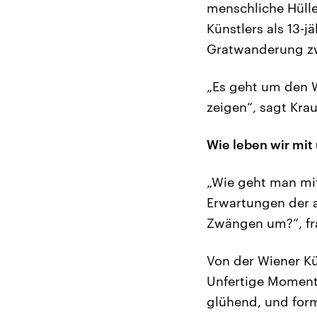
menschliche Hülle
Künstlers als 13-jä
Gratwanderung zwi
„Es geht um den W
zeigen“, sagt Krau
Wie leben wir mi
„Wie geht man mi
Erwartungen der 
Zwängen um?“, fra
Von der Wiener Kü
Unfertige Moment
glühend, und form