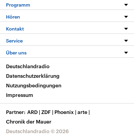
Programm
Programm
Hören
Alle Sendungen
Livestream
Kontakt
Die Nachrichten
Audios
Hörerservice
Service
Nachrichtenleicht
Podcasts
Social Media
FAQ
Über uns
Neue Beiträge auf dlf.de
Deutschlandfunk App
Newsletter
Deutschlandradio
Themen-Schwerpunkte
Nachrichten App
Deutschlandradio
Veranstaltungen
Presse
Frequenzen
Datenschutzerklärung
Musikliste
Ausbildung und Karriere
Nutzungsbedingungen
RSS
Transparenz
Impressum
Korrekturen
Barrierefreiheit
Partner
ARD
|
ZDF
|
Phoenix
|
arte
|
Chronik der Mauer
Deutschlandradio © 2026