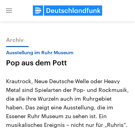
Close
menu
Archiv
Themen
Ausstellung im Ruhr Museum
Pop aus dem Pott
Krautrock, Neue Deutsche Welle oder Heavy
Metal sind Spielarten der Pop- und Rockmusik,
die alle ihre Wurzeln auch im Ruhrgebiet
Landtagswahl Sachsen-Anhalt
USA
haben. Das zeigt eine Ausstellung, die im
2026
Aktuelle Beiträge, Analys
Alle Informationen
Essener Ruhr Museum zu sehen ist. Ein
Hintergründe
Sachsen-Anhalt wählt am 6.
Wirtschaftlich und militäri
musikalisches Ereignis – nicht nur für „Ruhris“.
September 2026 einen neuen
gehören die Vereinigten S
Landtag. Seit 2021 wird das
den mächtigsten Ländern 
Bundesland von einer Koalition aus
mit großem Einfluss auf d