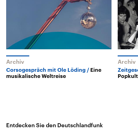
Archiv
Archiv
Corsogespräch mit Ole Löding
Eine
Zeitges
musikalische Weltreise
Popkultu
Entdecken Sie den Deutschlandfunk