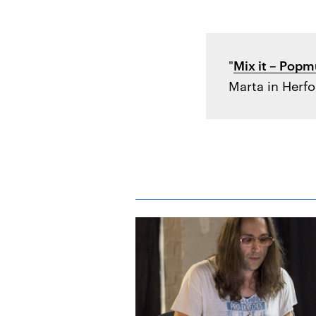
"
Mix it – Pop
Marta in Herfo