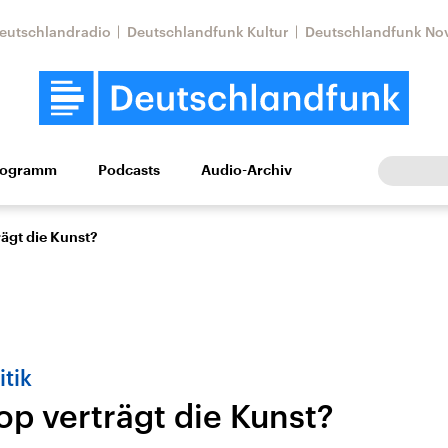
eutschlandradio
Deutschlandfunk Kultur
Deutschlandfunk No
rogramm
Podcasts
Audio-Archiv
Wirtschaft
Wissen
Kultur
Europa
Gesellschaf
rägt die Kunst?
itik
op verträgt die Kunst?
Nahostkonflikt
Iran
le Beiträge,
Aktuelle Lage und
Aktuelle Lage und