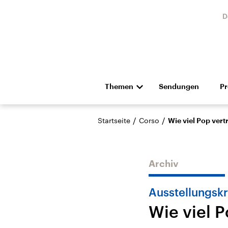
D
Themen
Sendungen
P
Die Nachrichten
Politik
/
/
Startseite
Corso
Wie viel Pop vert
Hörspiel und Feature
Musik
Archiv
Ausstellungskr
Wie viel P
Landtagswahl Sachsen-
USA
Anhalt 2026
Aktuel