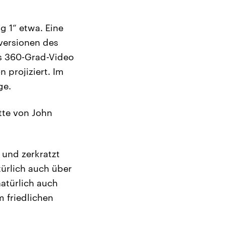
g 1“ etwa. Eine
rversionen des
ls 360-Grad-Video
projiziert. Im
ge.
tte von John
 und zerkratzt
ürlich auch über
atürlich auch
m friedlichen