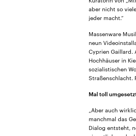
Kuratorin von „Mix
aber nicht so viel
jeder macht.“
Massenware Musikv
neun Videoinstalla
Cyprien Gaillard.
Hochhäuser in Ki
sozialistischen 
Straßenschlacht. 
Mal toll umgesetz
„Aber auch wirkl
manchmal das Gefü
Dialog entsteht, 