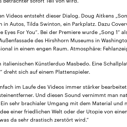
s Betrachter sofort Teil von wird. "
len Videos entsteht dieser Dialog. Doug Aitkens „Son
 in Autos, Tilda Swinton, ein Parkplatz. Dazu Cove
e Eyes For You“. Bei der Premiere wurde „Song 1“ a
Außenfassade des Hirshhorn Museums in Washington 
ional in einem engen Raum. Atmosphäre: Fehlanzei
m italienischen Künstlerduo Masbedo. Eine Schallpla
 dreht sich auf einem Plattenspieler.
einfach im Laufe des Videos immer stärker bearbeitet
steinentferner. Und diesen Sound vernimmt man nat
) Ein sehr brachialer Umgang mit dem Material und n
 Idee einer friedlichen Welt oder der Utopie von eine
s da sehr drastisch zerstört wird.“