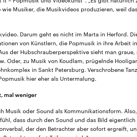
 it – Popmusik und Videokunst“. „Es gibt natürlich z
e wie Musiker, die Musikvideos produzieren, weil das 
ideo. Darum geht es nicht im Marta in Herford. Die
tionen von Künstlern, die Popmusik in ihre Arbeit i
 Aus der Hubschrauberperspektive sieht man graue, 
ew. Oder, zu Musik von Koudlam, prügelnde Hooliga
Wohnkomplex in Sankt Petersburg. Verschrobene Tan
Popmusik hier eher als Untermalung.
t, mal weniger
ich Musik oder Sound als Kommunikationsform. Also
hl, dass durch den Sound und das Bild eigentlich 
nonverbal, der den Betrachter aber sofort ergreift, 