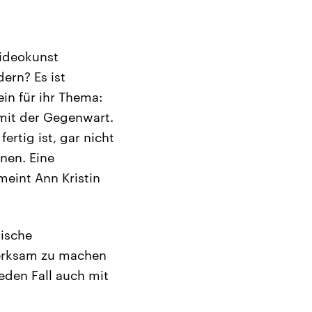
Videokunst
ern? Es ist
in für ihr Thema:
mit der Gegenwart.
ertig ist, gar nicht
nen. Eine
 meint Ann Kristin
tische
merksam zu machen
jeden Fall auch mit