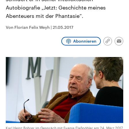
CDU, SPD und FDP regiert.-
aktuelle Weltgeschehen.
Autobiografie „Jetzt: Geschichte meines
Umfragen, Prognosen,
Wahlprogramme, aktuelle Berichte
Abenteuers mit der Phantasie“.
Sendungen
Programm
Podcasts
und Hintergründe zu den Parteien
und Kandidaten der anstehenden
Wahl.
Von Florian Felix Weyh
|
21.05.2017
Audio-Archiv
Abonnieren
Link
Emai
kopieren/te
Karl Heinz Bohrer im Gespräch mit Svenja Flaßpöhler am 24. März 2017