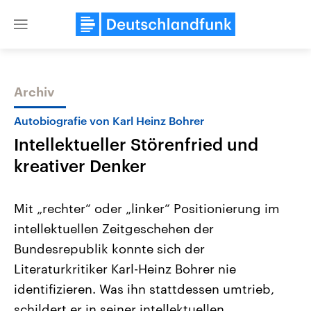
Close
menu
Archiv
Themen
Autobiografie von Karl Heinz Bohrer
Intellektueller Störenfried und
kreativer Denker
Mit „rechter“ oder „linker“ Positionierung im
intellektuellen Zeitgeschehen der
Landtagswahl Sachsen-Anhalt
USA
Bundesrepublik konnte sich der
2026
Aktuelle Beiträge, Analys
Alle Informationen
Hintergründe
Literaturkritiker Karl-Heinz Bohrer nie
Sachsen-Anhalt wählt am 6.
Wirtschaftlich und militäri
September 2026 einen neuen
gehören die Vereinigten S
identifizieren. Was ihn stattdessen umtrieb,
Landtag. Seit 2021 wird das
den mächtigsten Ländern 
schildert er in seiner intellektuellen
Bundesland von einer Koalition aus
mit großem Einfluss auf d