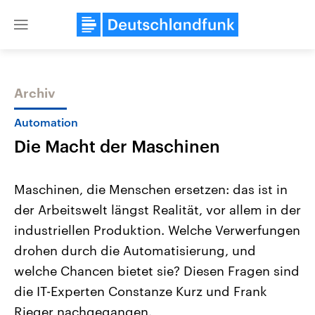
Close
menu
Archiv
Themen
Automation
Die Macht der Maschinen
Maschinen, die Menschen ersetzen: das ist in
der Arbeitswelt längst Realität, vor allem in der
industriellen Produktion. Welche Verwerfungen
Landtagswahl Sachsen-Anhalt
USA
drohen durch die Automatisierung, und
2026
Aktuelle Beiträge, Analys
Alle Informationen
welche Chancen bietet sie? Diesen Fragen sind
Hintergründe
Sachsen-Anhalt wählt am 6.
Wirtschaftlich und militäri
die IT-Experten Constanze Kurz und Frank
September 2026 einen neuen
gehören die Vereinigten S
Landtag. Seit 2021 wird das
den mächtigsten Ländern 
Rieger nachgegangen.
Bundesland von einer Koalition aus
mit großem Einfluss auf d