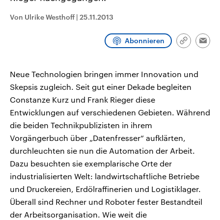
CDU, SPD und FDP regiert.-
aktuelle Weltgeschehen.
Umfragen, Prognosen,
Von Ulrike Westhoff
|
25.11.2013
Wahlprogramme, aktuelle Berichte
Sendungen
Programm
Podcasts
und Hintergründe zu den Parteien
und Kandidaten der anstehenden
Abonnieren
Link
Wahl.
Emai
kopieren/te
Audio-Archiv
Neue Technologien bringen immer Innovation und
Skepsis zugleich. Seit gut einer Dekade begleiten
Constanze Kurz und Frank Rieger diese
Entwicklungen auf verschiedenen Gebieten. Während
die beiden Technikpublizisten in ihrem
Vorgängerbuch über „Datenfresser“ aufklärten,
durchleuchten sie nun die Automation der Arbeit.
Dazu besuchten sie exemplarische Orte der
industrialisierten Welt: landwirtschaftliche Betriebe
und Druckereien, Erdölraffinerien und Logistiklager.
Überall sind Rechner und Roboter fester Bestandteil
der Arbeitsorganisation. Wie weit die