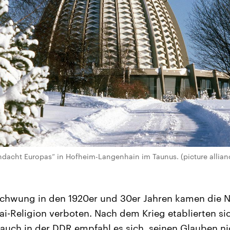
dacht Europas“ in Hofheim-Langenhain im Taunus. (picture allianc
hwung in den 1920er und 30er Jahren kamen die Na
ai-Religion verboten. Nach dem Krieg etablierten si
uch in der DDR empfahl es sich, seinen Glauben nich