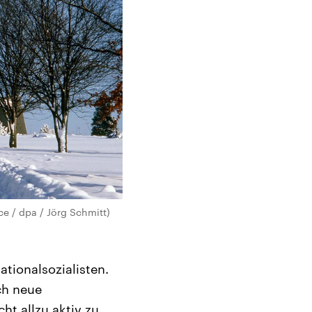
e / dpa / Jörg Schmitt)
tionalsozialisten.
ch neue
t allzu aktiv zu