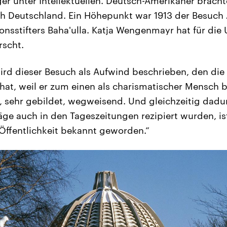
er unter Intellektuellen. Deutsch-Amerikaner bracht
h Deutschland. Ein Höhepunkt war 1913 der Besuch
nsstifters Baha'ulla. Katja Wengenmayr hat für die 
rscht.
 wird dieser Besuch als Aufwind beschrieben, den di
hat, weil er zum einen als charismatischer Mensch 
ur, sehr gebildet, wegweisend. Und gleichzeitig dadu
räge auch in den Tageszeitungen rezipiert wurden, i
n Öffentlichkeit bekannt geworden.“