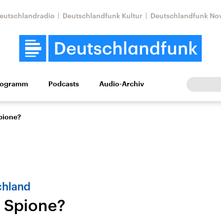
eutschlandradio
Deutschlandfunk Kultur
Deutschlandfunk No
rogramm
Podcasts
Audio-Archiv
Wirtschaft
Wissen
Kultur
Europa
Gesellschaf
pione?
chland
 Spione?
Nahostkonflikt
Iran
le Beiträge,
Aktuelle Lage und
Aktuelle Lage und