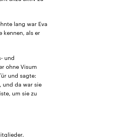
ehnte lang war Eva
e kennen, als er
s- und
ger ohne Visum
Tür und sagte:
, und da war sie
ste, um sie zu
tglieder.