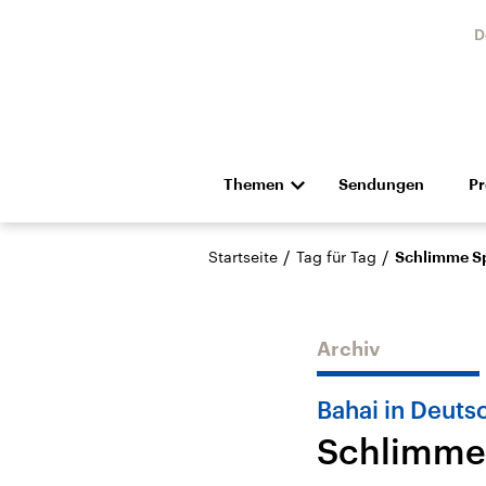
D
Themen
Sendungen
P
Die Nachrichten
Politik
/
/
Startseite
Tag für Tag
Schlimme S
Hörspiel und Feature
Musik
Archiv
Bahai in Deuts
Schlimme
Landtagswahl Sachsen-
USA
Anhalt 2026
Aktuel