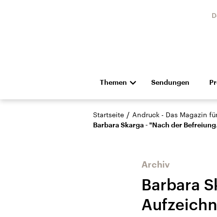
D
Themen
Sendungen
P
Die Nachrichten
Politik
/
Startseite
Andruck - Das Magazin für 
Hörspiel und Feature
Musik
Barbara Skarga - "Nach der Befreiun
Archiv
Barbara S
Aufzeichn
Landtagswahl Sachsen-
USA
Anhalt 2026
Aktuel