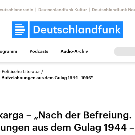
eutschlandradio
Deutschlandfunk Kultur
Deutschlandfunk No
rogramm
Podcasts
Audio-Archiv
Wirtschaft
Wissen
Kultur
Europa
Gesellschaf
/
Politische Literatur
g. Aufzeichnungen aus dem Gulag 1944 - 1956"
karga – „Nach der Befreiung.
ungen aus dem Gulag 1944 –
Nahostkonflikt
Iran
le Beiträge,
Aktuelle Lage und
Aktuelle Lage und