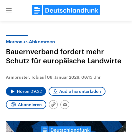
Close
menu
Mercosur-Abkommen
Themen
Bauernverband fordert mehr
Schutz für europäische Landwirte
Armbrüster, Tobias
|
08. Januar 2026, 08:15 Uhr
Hören
09:22
Audio herunterladen
Landtagswahl Sachsen-Anhalt
USA
Abonnieren
Link
Email
2026
Aktuelle Beiträge, Analys
kopieren/teilen
Alle Informationen
Hintergründe
Sachsen-Anhalt wählt am 6.
Wirtschaftlich und militäri
September 2026 einen neuen
gehören die Vereinigten S
Landtag. Seit 2021 wird das
den mächtigsten Ländern 
Bundesland von einer Koalition aus
mit großem Einfluss auf d