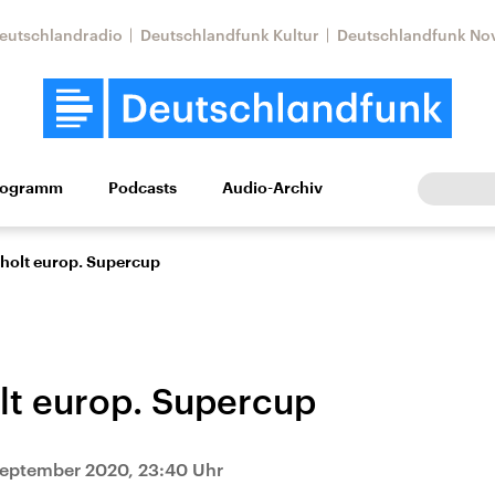
eutschlandradio
Deutschlandfunk Kultur
Deutschlandfunk No
rogramm
Podcasts
Audio-Archiv
Wirtschaft
Wissen
Kultur
Europa
Gesellschaf
holt europ. Supercup
lt europ. Supercup
Nahostkonflikt
Iran
September 2020, 23:40 Uhr
le Beiträge,
Aktuelle Lage und
Aktuelle Lage und