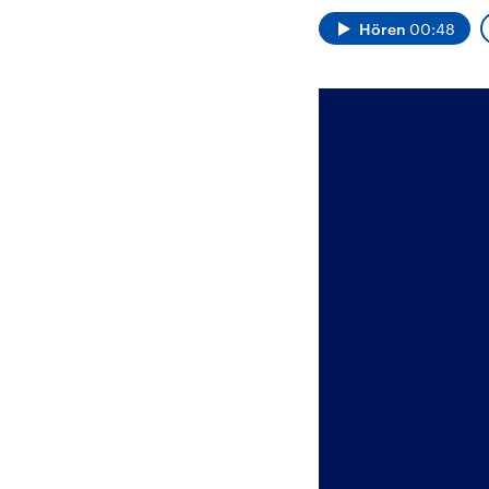
Alle Informationen
Analy
Sachsen-Anhalt wählt
Hinte
Hören
00:48
am 6. September 2026
Wirtsc
einen neuen Landtag.
militä
Seit 2021 wird das
Verein
Bundesland von einer
den m
Koalition aus CDU, SPD
Länder
und FDP regiert.-
großem
Umfragen, Prognosen,
aktuel
Wahlprogramme,
aktuelle Berichte und
Hintergründe zu den
Parteien und Kandidaten
der anstehenden Wahl.