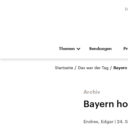
D
Themen
Sendungen
P
Die Nachrichten
Politik
/
/
Startseite
Das war der Tag
Bayern 
Hörspiel und Feature
Musik
Archiv
Bayern ho
Landtagswahl Sachsen-
USA
Endres, Edgar
|
24. 
Anhalt 2026
Aktuel