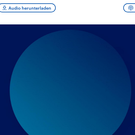
sen und
Hintergründe
Hintergründe
Der Überfall der
Der Iran – seit der
rgründe
Audio herunterladen
haftlich und
palästinensischen
Islamischen Revolu
risch gehören die
Terrororganisation
1979 auch Islamisc
igten Staaten zu
Hamas im Oktober 2023
Republik Iran – ist e
ächtigsten
auf Israel hat in der
von einem
n der Erde, mit
Region wieder die
Religionsführer auto
 Einfluss auf das
Gewalt entfacht. Israel
regierter Staat im 
le Weltgeschehen.
möchte die Hamas
Osten. Eine Feindsc
zerstören. Diese wird wie
zu Israel und zu de
die Hisbollah im Libanon
ist fest in der
vom Iran unterstützt.
Staatsideologie
verankert.