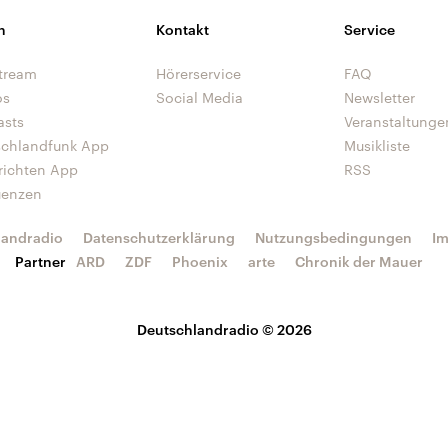
n
Kontakt
Service
tream
Hörerservice
FAQ
os
Social Media
Newsletter
asts
Veranstaltunge
schlandfunk App
Musikliste
richten App
RSS
uenzen
landradio
Datenschutzerklärung
Nutzungsbedingungen
I
Partner
ARD
ZDF
Phoenix
arte
Chronik der Mauer
Deutschlandradio © 2026