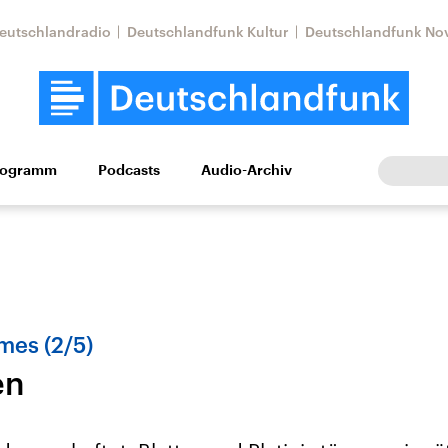
eutschlandradio
Deutschlandfunk Kultur
Deutschlandfunk No
rogramm
Podcasts
Audio-Archiv
Wirtschaft
Wissen
Kultur
Europa
Gesellschaf
mes (2/5)
en
Nahostkonflikt
Iran
le Beiträge,
Aktuelle Lage und
Aktuelle Lage und