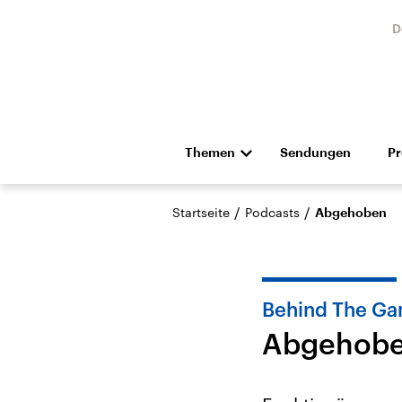
D
Themen
Sendungen
P
Die Nachrichten
Politik
/
/
Startseite
Podcasts
Abgehoben
Hörspiel und Feature
Musik
Behind The Ga
Abgehob
Landtagswahl Sachsen-
USA
Anhalt 2026
Aktuel