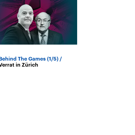
Behind The Games (1/5)
Behind The Ga
Verrat in Zürich
FIFAkratie