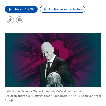
aktuelle Weltgeschehen.
Diese wird wie die Hisboll
Libanon vom Iran unterstüt
Hören
40:08
Audio herunterladen
Sendungen
Programm
Podcasts
Link
Email
kopieren/teilen
Audio-Archiv
Behind The Games – Gianni Infantino / (5/5) Mister Fußball
(Deutschlandradio / Getty Images / Pacharada17 / ANP / Koen van Weel
/ [uo])