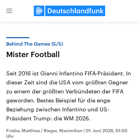
Close
menu
Behind The Games (5/5)
Themen
Mister Football
Seit 2016 ist Gianni Infantino FIFA-Präsident. In
dieser Zeit sind die USA vom größten Gegner
zu einem der größten Verbündeten der FIFA
geworden. Bestes Beispiel für die enge
Beziehung zwischen Infantino und US-
USA
Nahostkonflikt
Aktuelle Beiträge, Analysen und
Aktuelle Lage und Hinter
Präsident Trump: die WM 2026.
Der Überfall der palästine
Hintergründe
Wirtschaftlich und militärisch
Terrororganisation Hamas
gehören die Vereinigten Staaten zu
Oktober 2023 auf Israel ha
Friebe, Matthias / Rieger, Maximilian
|
01. Juni 2026, 01:05
den mächtigsten Ländern der Erde,
Region wieder die Gewalt 
Uhr
mit großem Einfluss auf das
Israel möchte die Hamas z