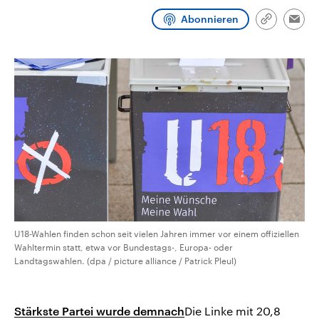
CDU, SPD und FDP regiert.-
aktuelle Weltgeschehen.
Abonnieren
Umfragen, Prognosen,
Link
Emai
Wahlprogramme, aktuelle Berichte
kopieren/te
Sendungen
Programm
Podcasts
und Hintergründe zu den Parteien
und Kandidaten der anstehenden
Wahl.
Audio-Archiv
U18-Wahlen finden schon seit vielen Jahren immer vor einem offiziellen
Wahltermin statt, etwa vor Bundestags-, Europa- oder
Landtagswahlen. (dpa / picture alliance / Patrick Pleul)
Stärkste Partei wurde demnach
Die Linke mit 20,8