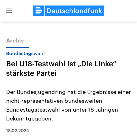
Close
menu
Archiv
Themen
Bundestagswahl
Bei U18-Testwahl ist „Die Linke“
stärkste Partei
Der Bundesjugendring hat die Ergebnisse einer
nicht-repräsentativen bundesweiten
Landtagswahl Sachsen-Anhalt
USA
Bundestagstestwahl von unter 18-Jährigen
2026
Aktuelle Beiträge, Analys
Alle Informationen
Hintergründe
bekanntgegeben.
Sachsen-Anhalt wählt am 6.
Wirtschaftlich und militäri
September 2026 einen neuen
gehören die Vereinigten S
18.02.2025
Landtag. Seit 2021 wird das
den mächtigsten Ländern 
Bundesland von einer Koalition aus
mit großem Einfluss auf d