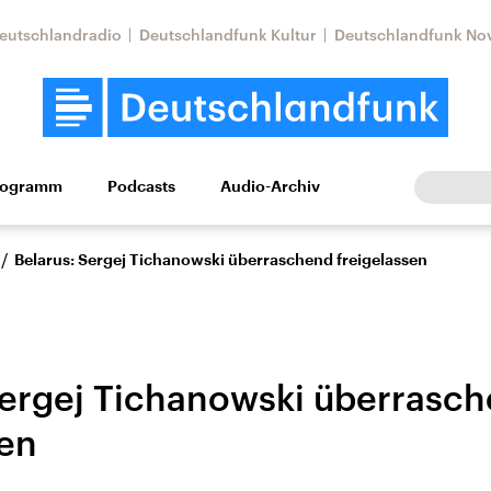
eutschlandradio
Deutschlandfunk Kultur
Deutschlandfunk No
rogramm
Podcasts
Audio-Archiv
Wirtschaft
Wissen
Kultur
Europa
Gesellschaf
/
Belarus: Sergej Tichanowski überraschend freigelassen
Sergej Tichanowski überrasc
sen
Nahostkonflikt
Iran
le Beiträge,
Aktuelle Lage und
Aktuelle Lage und