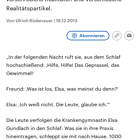
CDU, SPD und FDP regiert.-
aktuelle Weltgeschehen.
Realitätspartikel.
Umfragen, Prognosen,
Wahlprogramme, aktuelle Berichte
Sendungen
Programm
Podcasts
und Hintergründe zu den Parteien
Von Ulrich Rüdenauer
|
18.12.2013
und Kandidaten der anstehenden
Wahl.
Audio-Archiv
Abonnieren
Link
Emai
kopieren/te
„In der folgenden Nacht ruft sie, aus dem Schlaf
hochschießend: ‚Hilfe, Hilfe! Das Geprassel, das
Gewimmel!‘
Freund: ‚Was ist los, Elsa, was meinst du denn?‘
Elsa: ‚Ich weiß nicht. Die Leute, glaube ich.‘“
Die Leute verfolgen die Krankengymnastin Elsa
Gundlach in den Schlaf: Was sie in ihre Praxis
hineintragen, schleppt sie mit nach Hause. 1000