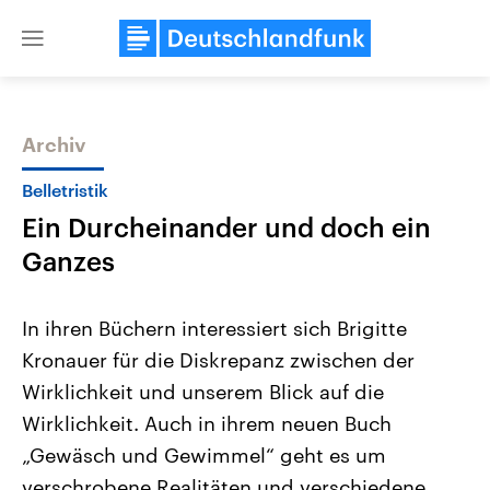
Close
menu
Archiv
Themen
Belletristik
Ein Durcheinander und doch ein
Ganzes
In ihren Büchern interessiert sich Brigitte
Kronauer für die Diskrepanz zwischen der
Landtagswahl Sachsen-Anhalt
USA
Wirklichkeit und unserem Blick auf die
2026
Aktuelle Beiträge, Analys
Alle Informationen
Hintergründe
Wirklichkeit. Auch in ihrem neuen Buch
Sachsen-Anhalt wählt am 6.
Wirtschaftlich und militäri
September 2026 einen neuen
gehören die Vereinigten S
„Gewäsch und Gewimmel“ geht es um
Landtag. Seit 2021 wird das
den mächtigsten Ländern 
verschrobene Realitäten und verschiedene
Bundesland von einer Koalition aus
mit großem Einfluss auf d