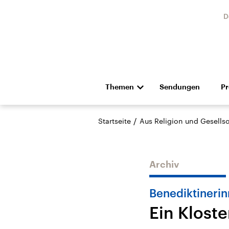
D
Themen
Sendungen
P
Die Nachrichten
Politik
/
Startseite
Aus Religion und Gesellsc
Hörspiel und Feature
Musik
Archiv
Benediktineri
Ein Kloste
Landtagswahl Sachsen-
USA
Anhalt 2026
Aktuel