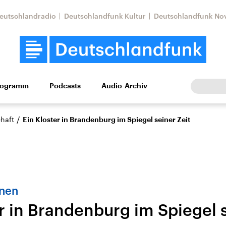
eutschlandradio
Deutschlandfunk Kultur
Deutschlandfunk No
rogramm
Podcasts
Audio-Archiv
Wirtschaft
Wissen
Kultur
Europa
Gesellschaf
/
haft
Ein Kloster in Brandenburg im Spiegel seiner Zeit
nnen
r in Brandenburg im Spiegel s
Nahostkonflikt
Iran
le Beiträge,
Aktuelle Lage und
Aktuelle Lage und