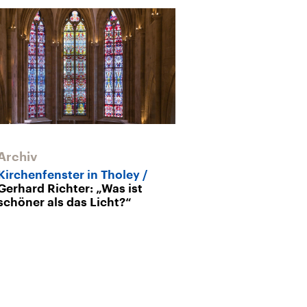
Archiv
Kirchenfenster in Tholey
Gerhard Richter: „Was ist
schöner als das Licht?“