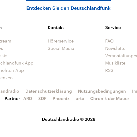
Entdecken Sie den Deutschlandfunk
n
Kontakt
Service
tream
Hörerservice
FAQ
os
Social Media
Newsletter
asts
Veranstaltunge
schlandfunk App
Musikliste
richten App
RSS
uenzen
landradio
Datenschutzerklärung
Nutzungsbedingungen
I
Partner
ARD
ZDF
Phoenix
arte
Chronik der Mauer
Deutschlandradio © 2026