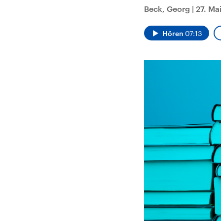
Alle Informationen
Analy
Beck, Georg
|
27. Ma
Sachsen-Anhalt wählt
Hinte
am 6. September 2026
Wirtsc
einen neuen Landtag.
militä
Seit 2021 wird das
Verein
Hören
07:13
Bundesland von einer
den m
Koalition aus CDU, SPD
Länder
und FDP regiert.-
großem
Umfragen, Prognosen,
aktuel
Wahlprogramme,
aktuelle Berichte und
Hintergründe zu den
Parteien und Kandidaten
der anstehenden Wahl.