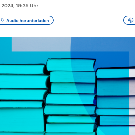
sen und
Hintergründe
Hintergründe
i 2024, 19:35 Uhr
Der Überfall der
Der Iran – seit der
rgründe
haftlich und
palästinensischen
Islamischen Revolu
risch gehören die
Terrororganisation
1979 auch Islamisc
igten Staaten zu
Hamas im Oktober 2023
Republik Iran – ist e
Audio herunterladen
ächtigsten
auf Israel hat in der
von einem
n der Erde, mit
Region wieder die
Religionsführer auto
 Einfluss auf das
Gewalt entfacht. Israel
regierter Staat im 
le Weltgeschehen.
möchte die Hamas
Osten. Eine Feindsc
zerstören. Diese wird wie
zu Israel und zu de
die Hisbollah im Libanon
ist fest in der
vom Iran unterstützt.
Staatsideologie
verankert.