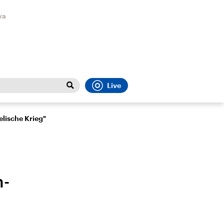
va
Live
Close
t
Sport
Menu
elische Krieg"
h-
Faktenchecks
Bundesregierung
Migrati
In unseren Faktenchecks
Aktuelle Berichte und
Flucht