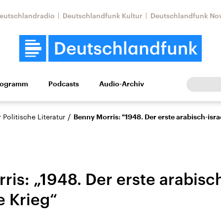
eutschlandradio
Deutschlandfunk Kultur
Deutschlandfunk No
rogramm
Podcasts
Audio-Archiv
Wirtschaft
Wissen
Kultur
Europa
Gesellschaf
/
Politische Literatur
Benny Morris: "1948. Der erste arabisch-isra
is: „1948. Der erste arabisc
e Krieg“
Nahostkonflikt
Iran
le Beiträge,
Aktuelle Lage und
Aktuelle Lage und