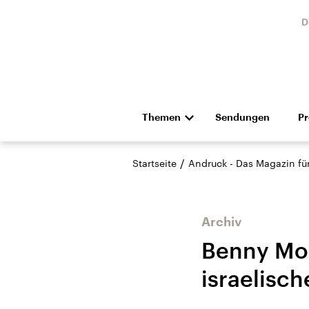
D
Themen
Sendungen
P
Die Nachrichten
Politik
/
Startseite
Andruck - Das Magazin für 
Hörspiel und Feature
Musik
Archiv
Benny Morr
israelisch
Landtagswahl Sachsen-
USA
Anhalt 2026
Aktuel