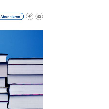
und im TikTok-Kanal
Hintergründe
Aktuell
„Moment mal“
Friedrich Merz ist der
Hinter
tion
überprüfen wir virale
zehnte deutsche
Nie war
he
Behauptungen auf ihren
Bundeskanzler und führt
Mensch
in
Wahrheitsgehalt. Woher
eine Regierungskoalition
vor Kri
Abonnieren
Link
Email
kommt eine Aussage?
aus CDU/CSU und SPD.
Verfolg
kopieren/teilen
ritär
Was ist falsch, was
hoch w
Nahen
stimmt? Was kann belegt
gehen 
haft
werden – und was ist
die We
n USA
eine Lüge? Kurz.
Einordnend.
Transparent.