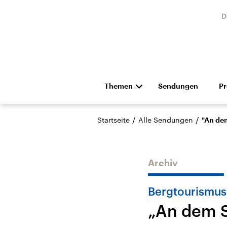
D
Themen
Sendungen
P
Die Nachrichten
Politik
/
/
Startseite
Alle Sendungen
"An dem
Hörspiel und Feature
Musik
Archiv
Bergtourismus
„An dem S
Landtagswahl Sachsen-
USA
Anhalt 2026
Aktuel