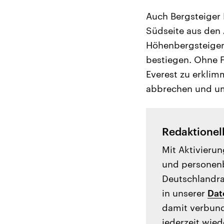
Auch Bergsteiger 
Südseite aus den 
Höhenbergsteigern
bestiegen. Ohne F
Everest zu erklim
abbrechen und um
Redaktionel
Mit Aktivierun
und personenb
Deutschlandrad
in unserer
Dat
damit verbund
jederzeit wied