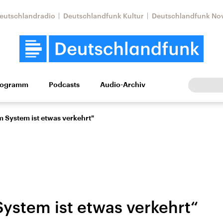
eutschlandradio
Deutschlandfunk Kultur
Deutschlandfunk No
rogramm
Podcasts
Audio-Archiv
Wirtschaft
Wissen
Kultur
Europa
Gesellschaf
 System ist etwas verkehrt"
ystem ist etwas verkehrt“
Nahostkonflikt
Iran
le Beiträge,
Aktuelle Lage und
Aktuelle Lage und