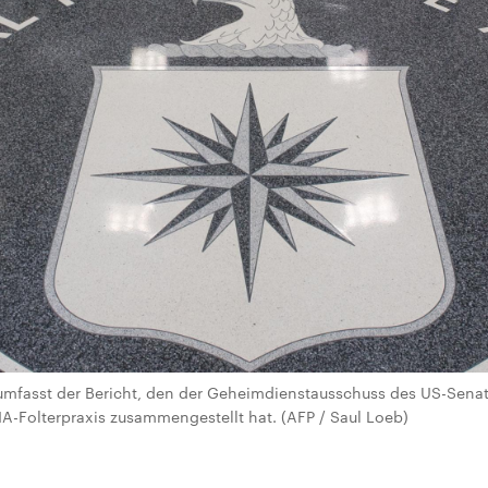
umfasst der Bericht, den der Geheimdienstausschuss des US-Senat
A-Folterpraxis zusammengestellt hat. (AFP / Saul Loeb)