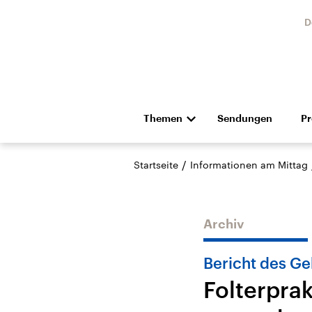
D
Themen
Sendungen
P
Die Nachrichten
Politik
/
Startseite
Informationen am Mittag
Hörspiel und Feature
Musik
Archiv
Bericht des G
Folterpra
Landtagswahl Sachsen-
USA
Anhalt 2026
Aktuel