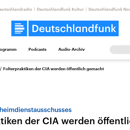
eutschlandradio
Deutschlandfunk Kultur
Deutschlandfunk No
rogramm
Podcasts
Audio-Archiv
Wirtschaft
Wissen
Kultur
Europa
Gesellschaf
/
Folterpraktiken der CIA werden öffentlich gemacht
eheimdienstausschusses
ktiken der CIA werden öffentl
Nahostkonflikt
Iran
le Beiträge,
Aktuelle Lage und
Aktuelle Lage und