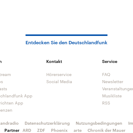
Entdecken Sie den Deutschlandfunk
n
Kontakt
Service
tream
Hörerservice
FAQ
os
Social Media
Newsletter
asts
Veranstaltunge
schlandfunk App
Musikliste
richten App
RSS
uenzen
landradio
Datenschutzerklärung
Nutzungsbedingungen
I
Partner
ARD
ZDF
Phoenix
arte
Chronik der Mauer