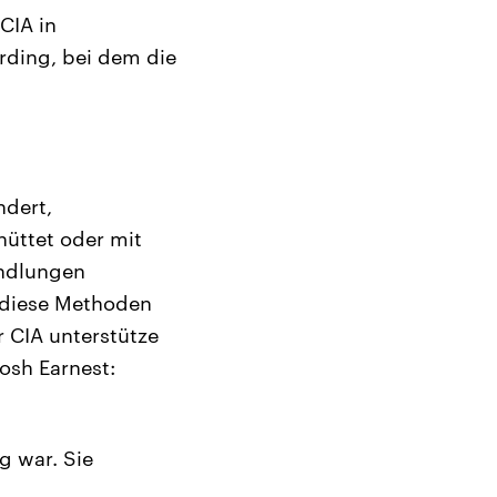
CIA in
rding, bei dem die
dert,
hüttet oder mit
andlungen
 diese Methoden
r CIA unterstütze
Josh Earnest:
g war. Sie