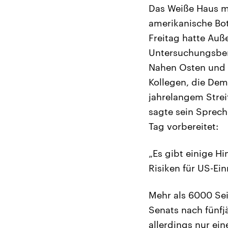
Das Weiße Haus mo
amerikanische Bo
Freitag hatte Auß
Untersuchungsberi
Nahen Osten und G
Kollegen, die Dem
jahrelangem Strei
sagte sein Sprech
Tag vorbereitet:
„Es gibt einige H
Risiken für US-Ei
Mehr als 6000 Sei
Senats nach fünfj
allerdings nur ei