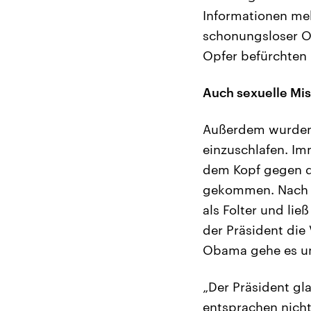
Informationen meh
schonungsloser O
Opfer befürchten 
Auch sexuelle Mi
Außerdem wurden 
einzuschlafen. Im
dem Kopf gegen d
gekommen. Nach s
als Folter und lie
der Präsident die 
Obama gehe es um
„Der Präsident gl
entsprachen nicht