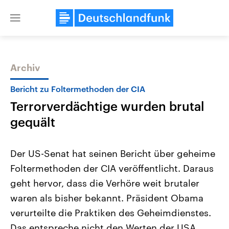
Close
menu
Archiv
Themen
Bericht zu Foltermethoden der CIA
Terrorverdächtige wurden brutal
gequält
Der US-Senat hat seinen Bericht über geheime
Foltermethoden der CIA veröffentlicht. Daraus
Landtagswahl Sachsen-Anhalt
USA
geht hervor, dass die Verhöre weit brutaler
2026
Aktuelle Beiträge, Analys
Alle Informationen
Hintergründe
waren als bisher bekannt. Präsident Obama
Sachsen-Anhalt wählt am 6.
Wirtschaftlich und militäri
September 2026 einen neuen
gehören die Vereinigten S
verurteilte die Praktiken des Geheimdienstes.
Landtag. Seit 2021 wird das
den mächtigsten Ländern 
Das entspreche nicht den Werten der USA.
Bundesland von einer Koalition aus
mit großem Einfluss auf d