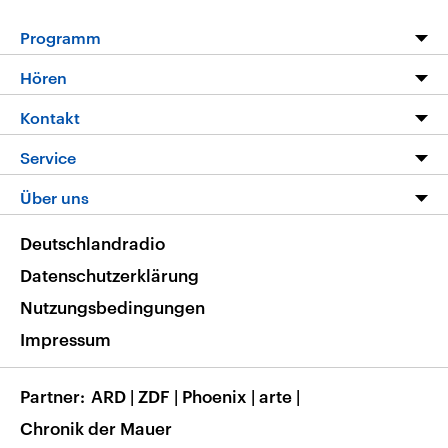
Programm
Programm
Hören
Alle Sendungen
Livestream
Kontakt
Die Nachrichten
Audios
Hörerservice
Service
Nachrichtenleicht
Podcasts
Social Media
FAQ
Über uns
Neue Beiträge auf dlf.de
Deutschlandfunk App
Newsletter
Deutschlandradio
Themen-Schwerpunkte
Nachrichten App
Deutschlandradio
Veranstaltungen
Presse
Frequenzen
Datenschutzerklärung
Musikliste
Ausbildung und Karriere
Nutzungsbedingungen
RSS
Transparenz
Impressum
Korrekturen
Barrierefreiheit
Partner
ARD
|
ZDF
|
Phoenix
|
arte
|
Chronik der Mauer