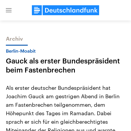
Close
menu
Archiv
Themen
Berlin-Moabit
Gauck als erster Bundespräsident
beim Fastenbrechen
Als erster deutscher Bundespräsident hat
Joachim Gauck am gestrigen Abend in Berlin
Landtagswahl Sachsen-Anhalt
USA
am Fastenbrechen teilgenommen, dem
2026
Aktuelle Beiträge, Analys
Alle Informationen
Hintergründe
Höhepunkt des Tages im Ramadan. Dabei
Sachsen-Anhalt wählt am 6.
Wirtschaftlich und militäri
September 2026 einen neuen
gehören die Vereinigten S
sprach er sich für ein gleichberechtigtes
Landtag. Seit 2021 wird das
den mächtigsten Ländern 
Miteinander der Religionen aus und warnte
Bundesland von einer Koalition aus
mit großem Einfluss auf d