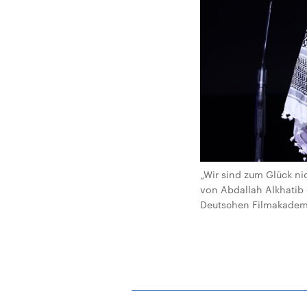
„Wir sind zum Glück ni
von Abdallah Alkhatib –
Deutschen Filmakademie