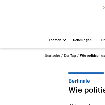
D
Themen
Sendungen
P
Die Nachrichten
Politik
/
/
Startseite
Der Tag
Wie politisch da
Hörspiel und Feature
Musik
Berlinale
Wie politi
Landtagswahl Sachsen-
USA
Anhalt 2026
Aktuel