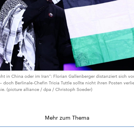
cht in China oder im Iran“: Florian Gallenberger distanziert sich 
 doch Berlinale-Chefin Tricia Tuttle sollte nicht ihren Posten verli
. (picture alliance / dpa / Christoph Soeder)
Mehr zum Thema