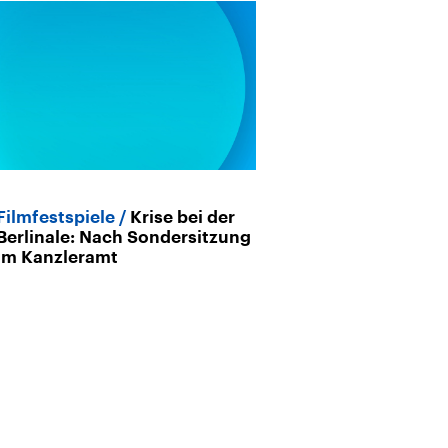
Filmfestspiele
Krise bei der
Podcast
Der 
Berlinale: Nach Sondersitzung
im Kanzleramt