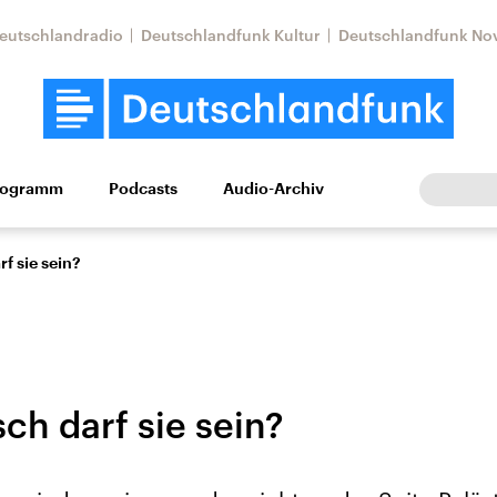
eutschlandradio
Deutschlandfunk Kultur
Deutschlandfunk No
rogramm
Podcasts
Audio-Archiv
Wirtschaft
Wissen
Kultur
Europa
Gesellschaf
rf sie sein?
sch darf sie sein?
Nahostkonflikt
Iran
le Beiträge,
Aktuelle Lage und
Aktuelle Lage und