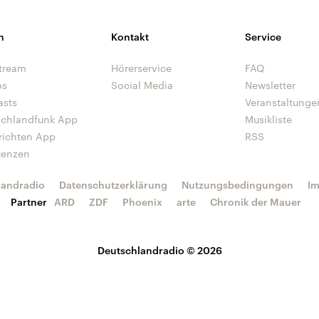
n
Kontakt
Service
tream
Hörerservice
FAQ
os
Social Media
Newsletter
asts
Veranstaltunge
schlandfunk App
Musikliste
richten App
RSS
uenzen
landradio
Datenschutzerklärung
Nutzungsbedingungen
I
Partner
ARD
ZDF
Phoenix
arte
Chronik der Mauer
Deutschlandradio © 2026