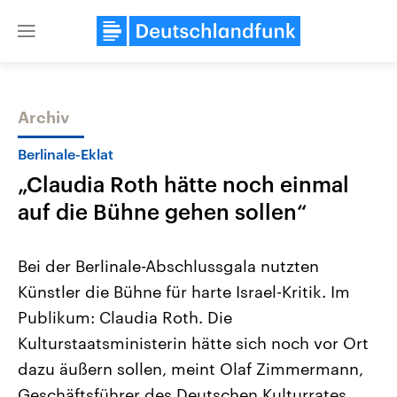
Close
menu
Archiv
Themen
Berlinale-Eklat
„Claudia Roth hätte noch einmal
auf die Bühne gehen sollen“
Bei der Berlinale-Abschlussgala nutzten
Künstler die Bühne für harte Israel-Kritik. Im
Landtagswahl Sachsen-Anhalt
USA
Publikum: Claudia Roth. Die
2026
Aktuelle Beiträge, Analys
Alle Informationen
Hintergründe
Kulturstaatsministerin hätte sich noch vor Ort
Sachsen-Anhalt wählt am 6.
Wirtschaftlich und militäri
September 2026 einen neuen
gehören die Vereinigten S
dazu äußern sollen, meint Olaf Zimmermann,
Landtag. Seit 2021 wird das
den mächtigsten Ländern 
Geschäftsführer des Deutschen Kulturrates.
Bundesland von einer Koalition aus
mit großem Einfluss auf d