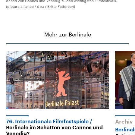
denen von Cannes und Venedig zu den wichtigsten Filmfestivals.
(picture alliance / dpa / Britta Pedersen)
Mehr zur Berlinale
76. Internationale Filmfestspiele
Archiv
Berlinale im Schatten von Cannes und
Berlinal
Venedig?