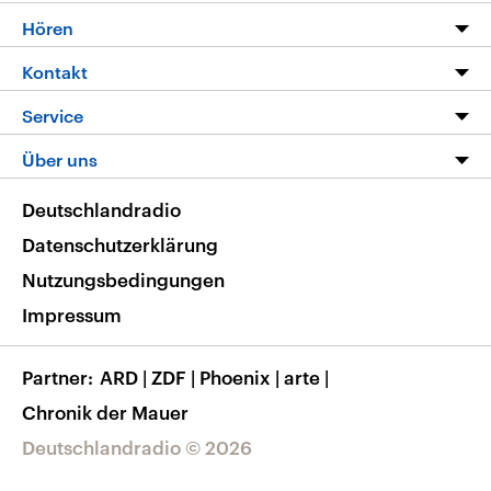
Programm
Hören
Alle Sendungen
Livestream
Kontakt
Die Nachrichten
Audios
Hörerservice
Service
Nachrichtenleicht
Podcasts
Social Media
FAQ
Über uns
Neue Beiträge auf dlf.de
Deutschlandfunk App
Newsletter
Deutschlandradio
Themen-Schwerpunkte
Nachrichten App
Deutschlandradio
Veranstaltungen
Presse
Frequenzen
Datenschutzerklärung
Musikliste
Ausbildung und Karriere
Nutzungsbedingungen
RSS
Transparenz
Impressum
Korrekturen
Barrierefreiheit
Partner
ARD
|
ZDF
|
Phoenix
|
arte
|
Chronik der Mauer
Deutschlandradio © 2026