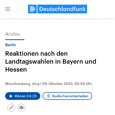
Close
menu
Archiv
Themen
Berlin
Reaktionen nach den
Landtagswahlen in Bayern und
Hessen
Münchenberg, Jörg
|
09. Oktober 2023, 05:50 Uhr
Landtagswahl Sachsen-Anhalt
USA
2026
Aktuelle Beiträge, Analys
Hören
04:26
Audio herunterladen
Alle Informationen
Hintergründe
Sachsen-Anhalt wählt am 6.
Wirtschaftlich und militäri
September 2026 einen neuen
gehören die Vereinigten S
Link
Landtag. Seit 2021 wird das
den mächtigsten Ländern 
Email
kopieren/teilen
Bundesland von einer Koalition aus
mit großem Einfluss auf d