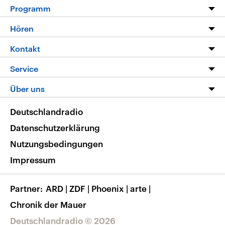
Programm
Programm
Hören
Alle Sendungen
Livestream
Kontakt
Die Nachrichten
Audios
Hörerservice
Service
Nachrichtenleicht
Podcasts
Social Media
FAQ
Über uns
Neue Beiträge auf dlf.de
Deutschlandfunk App
Newsletter
Deutschlandradio
Themen-Schwerpunkte
Nachrichten App
Deutschlandradio
Veranstaltungen
Presse
Frequenzen
Datenschutzerklärung
Musikliste
Ausbildung und Karriere
Nutzungsbedingungen
RSS
Transparenz
Impressum
Korrekturen
Barrierefreiheit
Partner
ARD
|
ZDF
|
Phoenix
|
arte
|
Chronik der Mauer
Deutschlandradio © 2026