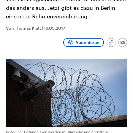
CDU, SPD und FDP regiert.-
aktuelle Weltgeschehen.
das anders aus. Jetzt gibt es dazu in Berlin
Umfragen, Prognosen,
Wahlprogramme, aktuelle Berichte
eine neue Rahmenvereinbarung.
Sendungen
Programm
Podcasts
und Hintergründe zu den Parteien
und Kandidaten der anstehenden
Wahl.
Von Thomas Klatt
|
19.05.2017
Audio-Archiv
Abonnieren
Link
Emai
kopieren/te
In Berliner Gefängnissen werden muslimische und christliche