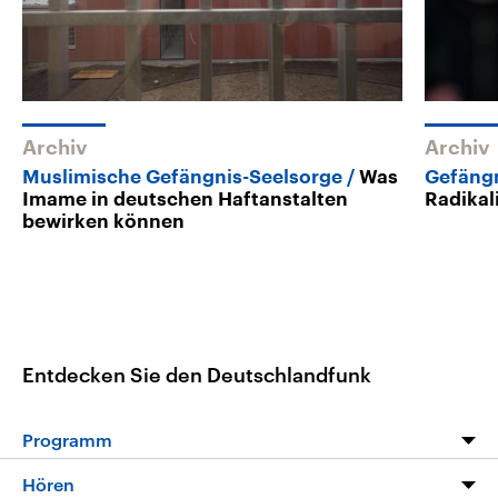
Archiv
Archiv
Muslimische Gefängnis-Seelsorge
Was
Gefäng
Imame in deutschen Haftanstalten
Radikal
bewirken können
Entdecken Sie den Deutschlandfunk
Programm
Programm
Hören