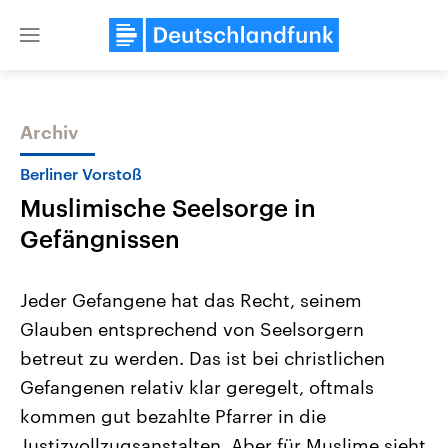
Close
menu
Archiv
Themen
Berliner Vorstoß
Muslimische Seelsorge in
Gefängnissen
Jeder Gefangene hat das Recht, seinem
Glauben entsprechend von Seelsorgern
Landtagswahl Sachsen-Anhalt
USA
betreut zu werden. Das ist bei christlichen
2026
Aktuelle Beiträge, Analys
Alle Informationen
Hintergründe
Gefangenen relativ klar geregelt, oftmals
Sachsen-Anhalt wählt am 6.
Wirtschaftlich und militäri
September 2026 einen neuen
gehören die Vereinigten S
kommen gut bezahlte Pfarrer in die
Landtag. Seit 2021 wird das
den mächtigsten Ländern 
Justizvollzugsanstalten. Aber für Muslime sieht
Bundesland von einer Koalition aus
mit großem Einfluss auf d