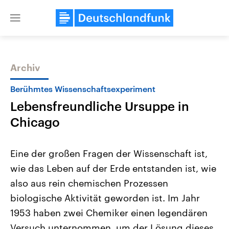
Close
menu
Archiv
Themen
Berühmtes Wissenschaftsexperiment
Lebensfreundliche Ursuppe in
Chicago
Eine der großen Fragen der Wissenschaft ist,
wie das Leben auf der Erde entstanden ist, wie
Landtagswahl Sachsen-Anhalt
USA
also aus rein chemischen Prozessen
2026
Aktuelle Beiträge, Analys
Alle Informationen
Hintergründe
biologische Aktivität geworden ist. Im Jahr
Sachsen-Anhalt wählt am 6.
Wirtschaftlich und militäri
September 2026 einen neuen
gehören die Vereinigten S
1953 haben zwei Chemiker einen legendären
Landtag. Seit 2021 wird das
den mächtigsten Ländern 
Versuch unternommen, um der Lösung dieses
Bundesland von einer Koalition aus
mit großem Einfluss auf d