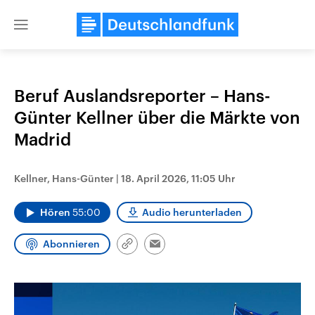
Close
menu
Beruf Auslandsreporter – Hans-
Themen
Günter Kellner über die Märkte von
Madrid
Kellner, Hans-Günter
|
18. April 2026, 11:05 Uhr
Hören
55:00
Audio herunterladen
Abonnieren
Landtagswahl Sachsen-Anhalt
USA
Link
Email
2026
Aktuelle Beiträge, Analys
kopieren/teilen
Alle Informationen
Hintergründe
Sachsen-Anhalt wählt am 6.
Wirtschaftlich und militäri
September 2026 einen neuen
gehören die Vereinigten S
Landtag. Seit 2021 wird das
den mächtigsten Ländern 
Bundesland von einer Koalition aus
mit großem Einfluss auf d