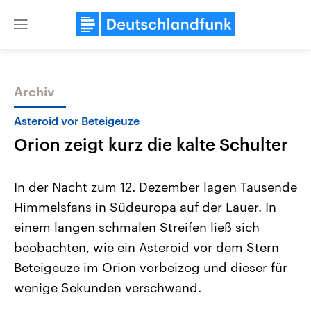
Close
menu
Archiv
Themen
Asteroid vor Beteigeuze
Orion zeigt kurz die kalte Schulter
In der Nacht zum 12. Dezember lagen Tausende
Himmelsfans in Südeuropa auf der Lauer. In
einem langen schmalen Streifen ließ sich
Landtagswahl Sachsen-Anhalt
USA
beobachten, wie ein Asteroid vor dem Stern
2026
Aktuelle Beiträge, Analys
Alle Informationen
Beteigeuze im Orion vorbeizog und dieser für
Hintergründe
Sachsen-Anhalt wählt am 6.
Wirtschaftlich und militäri
wenige Sekunden verschwand.
September 2026 einen neuen
gehören die Vereinigten S
Landtag. Seit 2021 wird das
den mächtigsten Ländern 
Bundesland von einer Koalition aus
mit großem Einfluss auf d