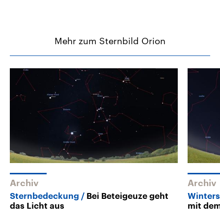
Mehr zum Sternbild Orion
Archiv
Archiv
Sternbedeckung
Bei Beteigeuze geht
Winters
das Licht aus
mit dem