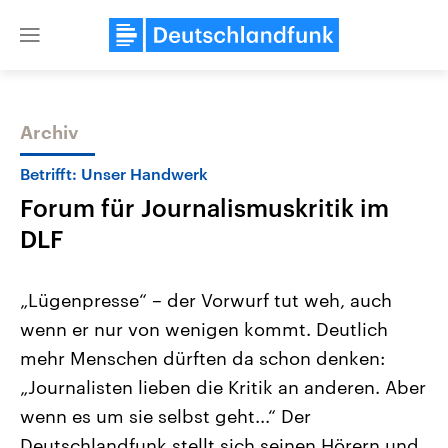
Close
menu
Archiv
Themen
Betrifft: Unser Handwerk
Forum für Journalismuskritik im
DLF
„Lügenpresse“ – der Vorwurf tut weh, auch
wenn er nur von wenigen kommt. Deutlich
Landtagswahl Sachsen-Anhalt
USA
mehr Menschen dürften da schon denken:
2026
Aktuelle Beiträge, Analys
Alle Informationen
Hintergründe
„Journalisten lieben die Kritik an anderen. Aber
Sachsen-Anhalt wählt am 6.
Wirtschaftlich und militäri
September 2026 einen neuen
gehören die Vereinigten S
wenn es um sie selbst geht...“ Der
Landtag. Seit 2021 wird das
den mächtigsten Ländern 
Deutschlandfunk stellt sich seinen Hörern und
Bundesland von einer Koalition aus
mit großem Einfluss auf d