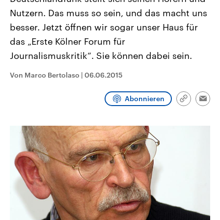
CDU, SPD und FDP regiert.-
aktuelle Weltgeschehen.
Nutzern. Das muss so sein, und das macht uns
Umfragen, Prognosen,
Wahlprogramme, aktuelle Berichte
besser. Jetzt öffnen wir sogar unser Haus für
Sendungen
Programm
Podcasts
und Hintergründe zu den Parteien
und Kandidaten der anstehenden
das „Erste Kölner Forum für
Wahl.
Journalismuskritik“. Sie können dabei sein.
Audio-Archiv
Von Marco Bertolaso
|
06.06.2015
Abonnieren
Link
Emai
kopieren/te