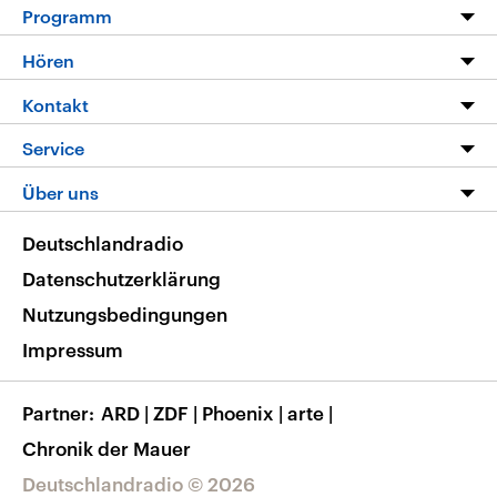
Programm
Programm
Hören
Alle Sendungen
Livestream
Kontakt
Die Nachrichten
Audios
Hörerservice
Service
Nachrichtenleicht
Podcasts
Social Media
FAQ
Über uns
Neue Beiträge auf dlf.de
Deutschlandfunk App
Newsletter
Deutschlandradio
Themen-Schwerpunkte
Nachrichten App
Deutschlandradio
Veranstaltungen
Presse
Frequenzen
Datenschutzerklärung
Musikliste
Ausbildung und Karriere
Nutzungsbedingungen
RSS
Transparenz
Impressum
Korrekturen
Barrierefreiheit
Partner
ARD
|
ZDF
|
Phoenix
|
arte
|
Chronik der Mauer
Deutschlandradio © 2026