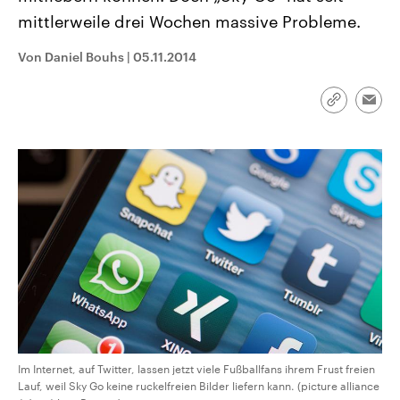
CDU, SPD und FDP regiert.-
aktuelle Weltgeschehen.
mittlerweile drei Wochen massive Probleme.
Umfragen, Prognosen,
Wahlprogramme, aktuelle Berichte
Sendungen
Programm
Podcasts
und Hintergründe zu den Parteien
Von Daniel Bouhs
|
05.11.2014
und Kandidaten der anstehenden
Wahl.
Audio-Archiv
Link
Emai
kopieren/te
Im Internet, auf Twitter, lassen jetzt viele Fußballfans ihrem Frust freien
Lauf, weil Sky Go keine ruckelfreien Bilder liefern kann. (picture alliance