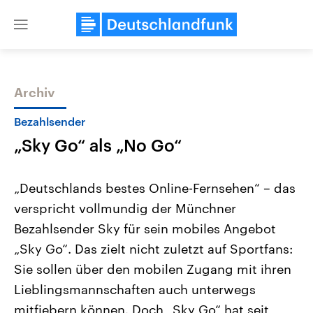
Close
menu
Archiv
Themen
Bezahlsender
„Sky Go“ als „No Go“
„Deutschlands bestes Online-Fernsehen“ – das
verspricht vollmundig der Münchner
Bezahlsender Sky für sein mobiles Angebot
Landtagswahl Sachsen-Anhalt
USA
„Sky Go“. Das zielt nicht zuletzt auf Sportfans:
2026
Aktuelle Beiträge, Analys
Alle Informationen
Sie sollen über den mobilen Zugang mit ihren
Hintergründe
Sachsen-Anhalt wählt am 6.
Wirtschaftlich und militäri
Lieblingsmannschaften auch unterwegs
September 2026 einen neuen
gehören die Vereinigten S
Landtag. Seit 2021 wird das
den mächtigsten Ländern 
mitfiebern können. Doch „Sky Go“ hat seit
Bundesland von einer Koalition aus
mit großem Einfluss auf d