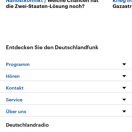
Nahostkonflikt
Welche Chancen hat
Krieg i
die Zwei-Staaten-Lösung noch?
Gazastr
Entdecken Sie den Deutschlandfunk
Programm
Programm
Hören
Alle Sendungen
Livestream
Kontakt
Die Nachrichten
Audios
Hörerservice
Service
Nachrichtenleicht
Podcasts
Social Media
FAQ
Über uns
Neue Beiträge auf dlf.de
Deutschlandfunk App
Newsletter
Deutschlandradio
Themen-Schwerpunkte
Nachrichten App
Deutschlandradio
Veranstaltungen
Presse