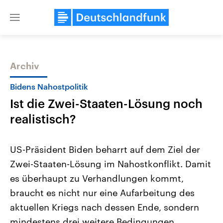
Close
menu
Archiv
Themen
Bidens Nahostpolitik
Ist die Zwei-Staaten-Lösung noch
realistisch?
US-Präsident Biden beharrt auf dem Ziel der
Zwei-Staaten-Lösung im Nahostkonflikt. Damit
Landtagswahl Sachsen-Anhalt
USA
es überhaupt zu Verhandlungen kommt,
2026
Aktuelle Beiträge, Analys
Alle Informationen
Hintergründe
braucht es nicht nur eine Aufarbeitung des
Sachsen-Anhalt wählt am 6.
Wirtschaftlich und militäri
September 2026 einen neuen
gehören die Vereinigten S
aktuellen Kriegs nach dessen Ende, sondern
Landtag. Seit 2021 wird das
den mächtigsten Ländern 
mindestens drei weitere Bedingungen.
Bundesland von einer Koalition aus
mit großem Einfluss auf d