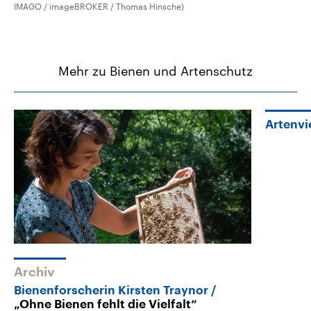
IMAGO / imageBROKER / Thomas Hinsche)
Mehr zu Bienen und Artenschutz
Artenvie
Archiv
Bienenforscherin Kirsten Traynor
„Ohne Bienen fehlt die Vielfalt“