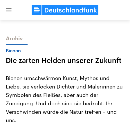
Close
menu
Archiv
Themen
Bienen
Die zarten Helden unserer Zukunft
Bienen umschwärmen Kunst, Mythos und
Liebe, sie verlocken Dichter und Malerinnen zu
Symbolen des Fleißes, aber auch der
Landtagswahl Sachsen-Anhalt
USA
Zuneigung. Und doch sind sie bedroht. Ihr
2026
Aktuelle Beiträge, Analys
Alle Informationen
Verschwinden würde die Natur treffen – und
Hintergründe
Sachsen-Anhalt wählt am 6.
Wirtschaftlich und militäri
uns.
September 2026 einen neuen
gehören die Vereinigten S
Landtag. Seit 2021 wird das
den mächtigsten Ländern 
Bundesland von einer Koalition aus
mit großem Einfluss auf d