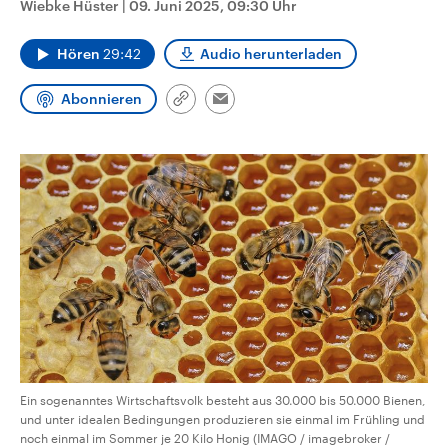
Wiebke Hüster
|
09. Juni 2025, 09:30 Uhr
CDU, SPD und FDP regiert.-
aktuelle Weltgeschehen.
Umfragen, Prognosen,
Wahlprogramme, aktuelle Berichte
Hören
29:42
Audio herunterladen
Sendungen
Programm
Podcasts
und Hintergründe zu den Parteien
und Kandidaten der anstehenden
Wahl.
Abonnieren
Link
Email
Audio-Archiv
kopieren/teilen
Ein sogenanntes Wirtschaftsvolk besteht aus 30.000 bis 50.000 Bienen,
und unter idealen Bedingungen produzieren sie einmal im Frühling und
noch einmal im Sommer je 20 Kilo Honig (IMAGO / imagebroker /