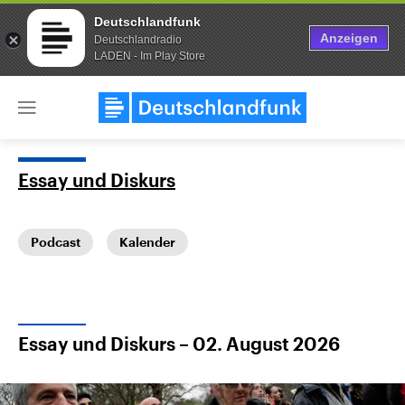
Deutschlandfunk
Anzeigen
Deutschlandradio
LADEN - Im Play Store
Close
menu
Essay und Diskurs
Themen
Podcast
Kalender
Essay und Diskurs – 02. August 2026
USA
Nahostkonflikt