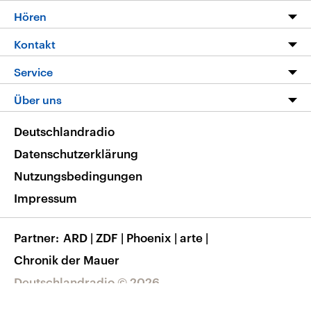
Programm
Hören
Alle Sendungen
Livestream
Kontakt
Die Nachrichten
Audios
Hörerservice
Service
Nachrichtenleicht
Podcasts
Social Media
FAQ
Über uns
Neue Beiträge auf dlf.de
Deutschlandfunk App
Newsletter
Deutschlandradio
Themen-Schwerpunkte
Nachrichten App
Deutschlandradio
Veranstaltungen
Presse
Frequenzen
Datenschutzerklärung
Musikliste
Ausbildung und Karriere
Nutzungsbedingungen
RSS
Transparenz
Impressum
Korrekturen
Barrierefreiheit
Partner
ARD
|
ZDF
|
Phoenix
|
arte
|
Chronik der Mauer
Deutschlandradio © 2026