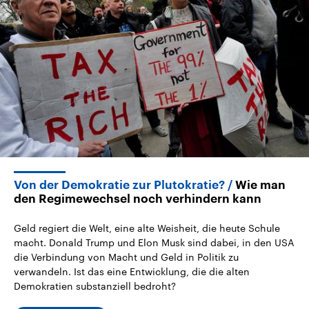
Aktuelle Beiträge, Analysen und
Aktuelle Lage und Hinter
Der Überfall der palästine
Hintergründe
Wirtschaftlich und militärisch
Terrororganisation Hamas
gehören die Vereinigten Staaten zu
Oktober 2023 auf Israel ha
den mächtigsten Ländern der Erde,
Region wieder die Gewalt 
mit großem Einfluss auf das
Israel möchte die Hamas z
aktuelle Weltgeschehen.
Diese wird wie die Hisboll
Libanon vom Iran unterstüt
Sendungen
Programm
Podcasts
Audio-Archiv
Von der Demokratie zur Plutokratie?
Wie man
den Regimewechsel noch verhindern kann
Geld regiert die Welt, eine alte Weisheit, die heute Schule
macht. Donald Trump und Elon Musk sind dabei, in den USA
die Verbindung von Macht und Geld in Politik zu
verwandeln. Ist das eine Entwicklung, die die alten
Demokratien substanziell bedroht?