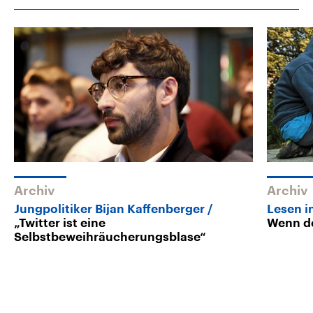
Archiv
Archiv
Jungpolitiker Bijan Kaffenberger
Lesen i
„Twitter ist eine
Wenn de
Selbstbeweihräucherungsblase“