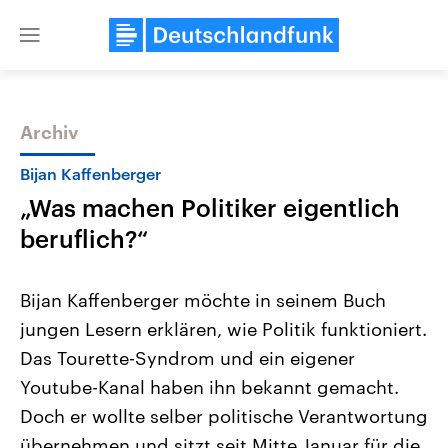
Close
menu
Archiv
Themen
Bijan Kaffenberger
„Was machen Politiker eigentlich
beruflich?“
Bijan Kaffenberger möchte in seinem Buch
jungen Lesern erklären, wie Politik funktioniert.
Landtagswahl Sachsen-Anhalt
USA
Das Tourette-Syndrom und ein eigener
2026
Aktuelle Beiträge, Analys
Alle Informationen
Hintergründe
Youtube-Kanal haben ihn bekannt gemacht.
Sachsen-Anhalt wählt am 6.
Wirtschaftlich und militäri
September 2026 einen neuen
gehören die Vereinigten S
Doch er wollte selber politische Verantwortung
Landtag. Seit 2021 wird das
den mächtigsten Ländern 
übernehmen und sitzt seit Mitte Januar für die
Bundesland von einer Koalition aus
mit großem Einfluss auf d